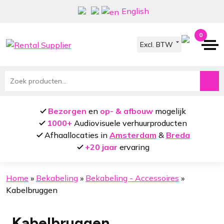
Ga
Ga
English
door
naar
naar
de
0
navigatie
inhoud
Zoeken
naar:
Bezorgen
en
op- & afbouw
mogelijk
1000+
Audiovisuele verhuurproducten
Afhaallocaties in
Amsterdam
&
Breda
+20 jaar
ervaring
Home
»
Bekabeling
»
Bekabeling - Accessoires
»
Kabelbruggen
Kabelbruggen