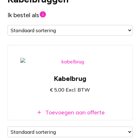
Ik bestel als
i
Koppelbare kabelbrugdelen
Kabelbrug
Lengte van 100 cm per stuk
Beschermt kabels en verhoogt de
€
5,00
Excl. BTW
veiligheid
Toevoegen aan offerte