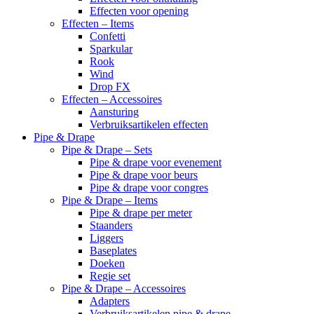
Effecten voor opening
Effecten – Items
Confetti
Sparkular
Rook
Wind
Drop FX
Effecten – Accessoires
Aansturing
Verbruiksartikelen effecten
Pipe & Drape
Pipe & Drape – Sets
Pipe & drape voor evenement
Pipe & drape voor beurs
Pipe & drape voor congres
Pipe & Drape – Items
Pipe & drape per meter
Staanders
Liggers
Baseplates
Doeken
Regie set
Pipe & Drape – Accessoires
Adapters
Verbruiksartikelen pipe & drape