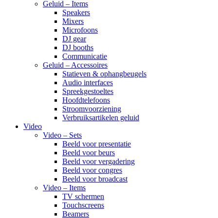
Geluid – Items
Speakers
Mixers
Microfoons
DJ gear
DJ booths
Communicatie
Geluid – Accessoires
Statieven & ophangbeugels
Audio interfaces
Spreekgestoeltes
Hoofdtelefoons
Stroomvoorziening
Verbruiksartikelen geluid
Video
Video – Sets
Beeld voor presentatie
Beeld voor beurs
Beeld voor vergadering
Beeld voor congres
Beeld voor broadcast
Video – Items
TV schermen
Touchscreens
Beamers