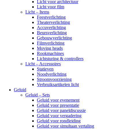
Licht voor architectuur
Licht voor film
Licht – Items
Feestverlichting
Theaterverlichting
Accuverlichting
Beursverlichting
Gebouwverlichting
Filmverlichting
Moving heads
Rookmachines
Lichtsturing & controllers
Licht – Accessoires
Statieven
Noodverlichting
Stroomvoorziening
Verbruiksartikelen licht
Geluid
Geluid – Sets
Geluid voor evenement
Geluid voor presentatie
Geluid voor paneldiscussie
Geluid voor vergadering
Geluid voor rondleiding
Geluid voor simultaan vertaling