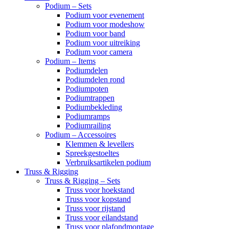
Podium – Sets
Podium voor evenement
Podium voor modeshow
Podium voor band
Podium voor uitreiking
Podium voor camera
Podium – Items
Podiumdelen
Podiumdelen rond
Podiumpoten
Podiumtrappen
Podiumbekleding
Podiumramps
Podiumrailing
Podium – Accessoires
Klemmen & levellers
Spreekgestoeltes
Verbruiksartikelen podium
Truss & Rigging
Truss & Rigging – Sets
Truss voor hoekstand
Truss voor kopstand
Truss voor rijstand
Truss voor eilandstand
Truss voor plafondmontage