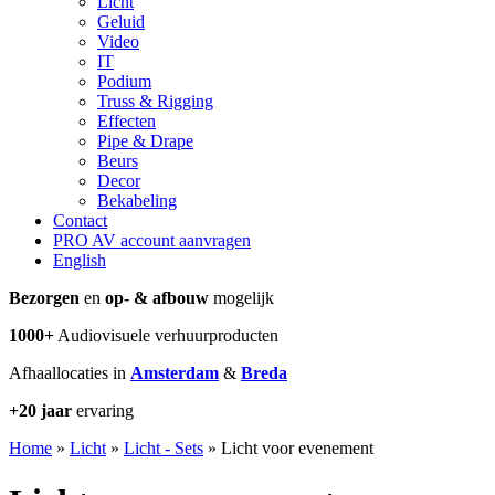
Licht
Geluid
Video
IT
Podium
Truss & Rigging
Effecten
Pipe & Drape
Beurs
Decor
Bekabeling
Contact
PRO AV account aanvragen
English
Bezorgen
en
op- & afbouw
mogelijk
1000+
Audiovisuele verhuurproducten
Afhaallocaties in
Amsterdam
&
Breda
+20 jaar
ervaring
Home
»
Licht
»
Licht - Sets
»
Licht voor evenement