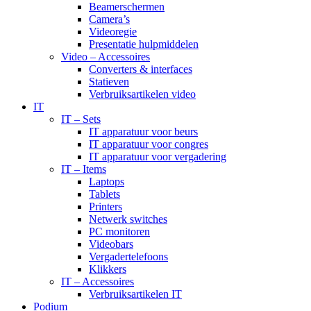
Beamerschermen
Camera’s
Videoregie
Presentatie hulpmiddelen
Video – Accessoires
Converters & interfaces
Statieven
Verbruiksartikelen video
IT
IT – Sets
IT apparatuur voor beurs
IT apparatuur voor congres
IT apparatuur voor vergadering
IT – Items
Laptops
Tablets
Printers
Netwerk switches
PC monitoren
Videobars
Vergadertelefoons
Klikkers
IT – Accessoires
Verbruiksartikelen IT
Podium