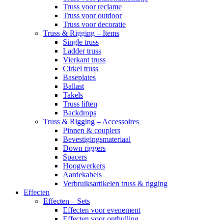
Truss voor reclame
Truss voor outdoor
Truss voor decoratie
Truss & Rigging – Items
Single truss
Ladder truss
Vierkant truss
Cirkel truss
Baseplates
Ballast
Takels
Truss liften
Backdrops
Truss & Rigging – Accessoires
Pinnen & couplers
Bevestigingsmateriaal
Down riggers
Spacers
Hoogwerkers
Aardekabels
Verbruiksartikelen truss & rigging
Effecten
Effecten – Sets
Effecten voor evenement
Effecten voor onthulling