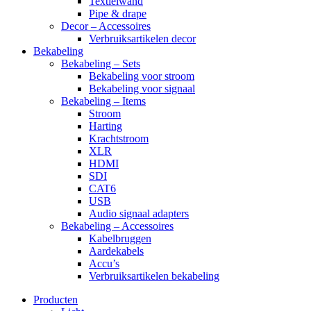
Textielwand
Pipe & drape
Decor – Accessoires
Verbruiksartikelen decor
Bekabeling
Bekabeling – Sets
Bekabeling voor stroom
Bekabeling voor signaal
Bekabeling – Items
Stroom
Harting
Krachtstroom
XLR
HDMI
SDI
CAT6
USB
Audio signaal adapters
Bekabeling – Accessoires
Kabelbruggen
Aardekabels
Accu’s
Verbruiksartikelen bekabeling
Producten