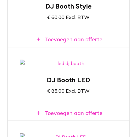
DJ Booth in zwart en wit beschikbaar
DJ Booth Style
Past in reguliere personenwagens
€
60,00
Excl. BTW
Makkelijk zelf in en uit elkaar te halen
Toevoegen aan offerte
DJ Booth met ingebouwde LED
verlichting
DJ Booth LED
Lichtsturing met lichtprogramma's
ingebouwd
€
85,00
Excl. BTW
Mooie witte afwerking
Toevoegen aan offerte