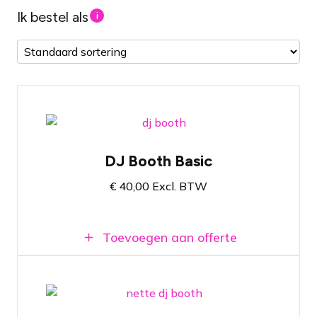
Ik bestel als
i
Keuze uit twee verschillende afmetingen.
1 bij 0,5 meter en 2 bij 1 meter
DJ Booth Basic
Snel en makkelijk in elkaar te zetten
€
40,00
Excl. BTW
Beschikbaar bij onze locatie in
Amsterdam en Breda
Toevoegen aan offerte