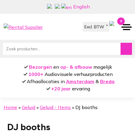
Ga
Ga
English
door
naar
naar
de
0
navigatie
inhoud
Zoeken
naar:
Bezorgen
en
op- & afbouw
mogelijk
1000+
Audiovisuele verhuurproducten
Afhaallocaties in
Amsterdam
&
Breda
+20 jaar
ervaring
Home
»
Geluid
»
Geluid - Items
»
DJ booths
DJ booths