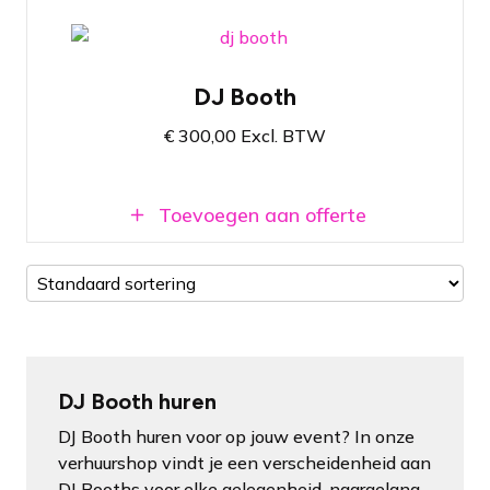
Kies paneeltype en de breedte van de DJ
Booth
Stel creatief je eigen decor samen met DJ
DJ Booth
Booth, SuperColumns en SuperWalls
€
300,00
Excl. BTW
Super eenvoudig op- & af te bouwen
100% Zero waste
Toevoegen aan offerte
DJ Booth huren
DJ Booth huren voor op jouw event? In onze
verhuurshop vindt je een verscheidenheid aan
DJ Booths voor elke gelegenheid, naargelang