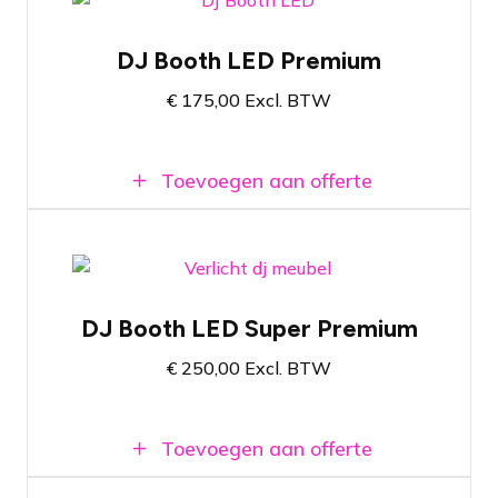
DJ Booth LED met bewegend licht
Biedt ruimte voor een DJ controller of DJ
DJ Booth LED Premium
set met 3 mediaspelers
€
175,00
Excl. BTW
Makkelijk te bedienen via ingebouwde
lichtcontroller
Toevoegen aan offerte
Uitgebreide DJ booth met bijhorende
lichtshow
DJ Booth LED Super Premium
Makkelijk door DJ te bedienen door
ingebouwde lichtcontroller
€
250,00
Excl. BTW
Eenvoudig op- & af te bouwen
Toevoegen aan offerte