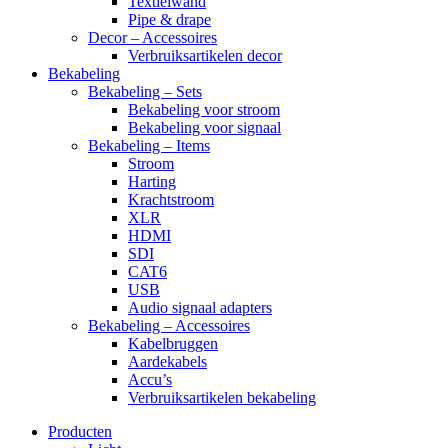
Textielwand
Pipe & drape
Decor – Accessoires
Verbruiksartikelen decor
Bekabeling
Bekabeling – Sets
Bekabeling voor stroom
Bekabeling voor signaal
Bekabeling – Items
Stroom
Harting
Krachtstroom
XLR
HDMI
SDI
CAT6
USB
Audio signaal adapters
Bekabeling – Accessoires
Kabelbruggen
Aardekabels
Accu’s
Verbruiksartikelen bekabeling
Producten