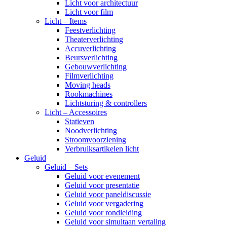
Licht voor architectuur
Licht voor film
Licht – Items
Feestverlichting
Theaterverlichting
Accuverlichting
Beursverlichting
Gebouwverlichting
Filmverlichting
Moving heads
Rookmachines
Lichtsturing & controllers
Licht – Accessoires
Statieven
Noodverlichting
Stroomvoorziening
Verbruiksartikelen licht
Geluid
Geluid – Sets
Geluid voor evenement
Geluid voor presentatie
Geluid voor paneldiscussie
Geluid voor vergadering
Geluid voor rondleiding
Geluid voor simultaan vertaling