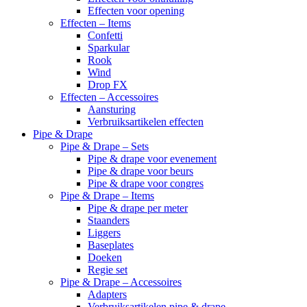
Effecten voor opening
Effecten – Items
Confetti
Sparkular
Rook
Wind
Drop FX
Effecten – Accessoires
Aansturing
Verbruiksartikelen effecten
Pipe & Drape
Pipe & Drape – Sets
Pipe & drape voor evenement
Pipe & drape voor beurs
Pipe & drape voor congres
Pipe & Drape – Items
Pipe & drape per meter
Staanders
Liggers
Baseplates
Doeken
Regie set
Pipe & Drape – Accessoires
Adapters
Verbruiksartikelen pipe & drape