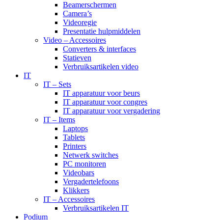
Beamerschermen
Camera’s
Videoregie
Presentatie hulpmiddelen
Video – Accessoires
Converters & interfaces
Statieven
Verbruiksartikelen video
IT
IT – Sets
IT apparatuur voor beurs
IT apparatuur voor congres
IT apparatuur voor vergadering
IT – Items
Laptops
Tablets
Printers
Netwerk switches
PC monitoren
Videobars
Vergadertelefoons
Klikkers
IT – Accessoires
Verbruiksartikelen IT
Podium