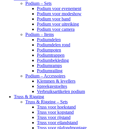
Podium – Sets
Podium voor evenement
Podium voor modeshow
Podium voor band
Podium voor uitreiking
Podium voor camera
Podium – Items
Podiumdelen
Podiumdelen rond
Podiumpoten
Podiumtrappen
Podiumbekleding
Podiumramps
Podiumrailing
Podium – Accessoires
Klemmen & levellers
Spreekgestoeltes
Verbruiksartikelen podium
Truss & Rigging
Truss & Rigging – Sets
Truss voor hoekstand
Truss voor kopstand
Truss voor rijstand
Truss voor eilandstand
Truss voor plafondmontage