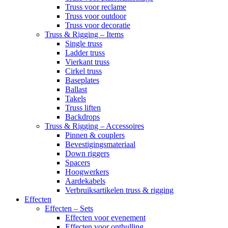
Truss voor reclame
Truss voor outdoor
Truss voor decoratie
Truss & Rigging – Items
Single truss
Ladder truss
Vierkant truss
Cirkel truss
Baseplates
Ballast
Takels
Truss liften
Backdrops
Truss & Rigging – Accessoires
Pinnen & couplers
Bevestigingsmateriaal
Down riggers
Spacers
Hoogwerkers
Aardekabels
Verbruiksartikelen truss & rigging
Effecten
Effecten – Sets
Effecten voor evenement
Effecten voor onthulling