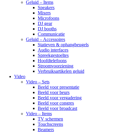
Geluid – Items
Speakers
Mixers
Microfoons
DJ gear
DJ booths
Communicatie
Geluid – Accessoires
Statieven & ophangbeugels
Audio interfaces
Spreekgestoeltes
Hoofdtelefoons
Stroomvoorziening
Verbruiksartikelen geluid
Video
Video – Sets
Beeld voor presentatie
Beeld voor beurs
Beeld voor vergadering
Beeld voor congres
Beeld voor broadcast
Video – Items
TV schermen
Touchscreens
Beamers