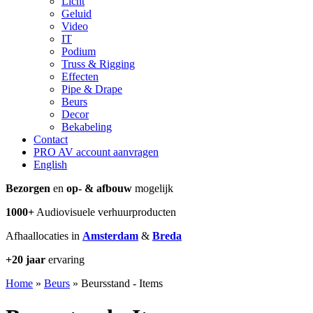
Licht
Geluid
Video
IT
Podium
Truss & Rigging
Effecten
Pipe & Drape
Beurs
Decor
Bekabeling
Contact
PRO AV account aanvragen
English
Bezorgen
en
op- & afbouw
mogelijk
1000+
Audiovisuele verhuurproducten
Afhaallocaties in
Amsterdam
&
Breda
+20 jaar
ervaring
Home
»
Beurs
»
Beursstand - Items