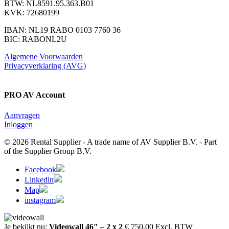
BTW: NL8591.95.363.B01
KVK: 72680199
IBAN: NL19 RABO 0103 7760 36
BIC: RABONL2U
Algemene Voorwaarden
Privacyverklaring (AVG)
PRO AV Account
Aanvragen
Inloggen
© 2026 Rental Supplier - A trade name of AV Supplier B.V. - Part
of the Supplier Group B.V.
Facebook
Linkedin
Map
instagram
Je bekijkt nu:
Videowall 46″ – 2 x 2
€
750,00
Excl. BTW