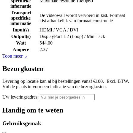
specifieke
Maximale resolutie 1080p60
informatie
Transport
De videowall wordt vervoerd in kist. Formaat
specifieke
kist afhankelijk van formaat constructie.
informatie
Input(s)
HDMI / VGA / DVI
Output(s)
DisplayPort 1.2 (Loop) / Mini Jack
Watt
544.00
Ampere
2.37
Toon meer
⌄
Bezorgkosten
Levering op locatie kan al bij bestellingen vanaf €100,- Excl. BTW.
Vul de plaats in voor een indicatie van de bezorgkosten.
Uw leveringsadres:
Handig om te weten
Gebruiksgemak