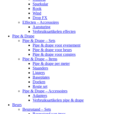
Sparkular
Rook
Wind
Drop FX
Effecten – Accessoires
Aansturing
Verbruiksartikelen effecten
Pipe & Drape
Pipe & Drape – Sets
Pipe & drape voor evenement
Pipe & drape voor beurs
Pipe & drape voor congres
Pipe & Drape – Items
Pipe & drape per meter
Staanders
Liggers
Baseplates
Doeken
Regie set
Pipe & Drape – Accessoires
Adapters
Verbruiksartikelen pipe & drape
Beurs
Beursstand – Sets
Beursstand van truss