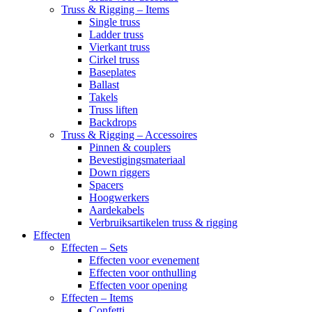
Truss & Rigging – Items
Single truss
Ladder truss
Vierkant truss
Cirkel truss
Baseplates
Ballast
Takels
Truss liften
Backdrops
Truss & Rigging – Accessoires
Pinnen & couplers
Bevestigingsmateriaal
Down riggers
Spacers
Hoogwerkers
Aardekabels
Verbruiksartikelen truss & rigging
Effecten
Effecten – Sets
Effecten voor evenement
Effecten voor onthulling
Effecten voor opening
Effecten – Items
Confetti