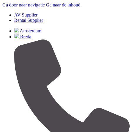
Ga door naar navigatie
Ga naar de inhoud
AV Supplier
Rental Supplier
Amsterdam
Breda