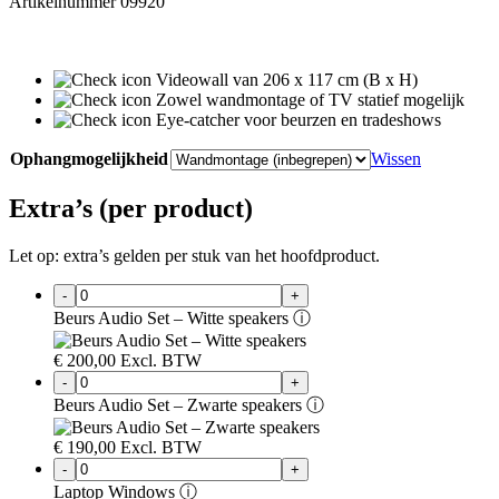
Artikelnummer 09920
Videowall van 206 x 117 cm (B x H)
Zowel wandmontage of TV statief mogelijk
Eye-catcher voor beurzen en tradeshows
Ophangmogelijkheid
Wissen
Extra’s (per product)
Let op: extra’s gelden per stuk van het hoofdproduct.
-
+
Beurs Audio Set – Witte speakers
ⓘ
€
200,00
Excl. BTW
-
+
Beurs Audio Set – Zwarte speakers
ⓘ
€
190,00
Excl. BTW
-
+
Laptop Windows
ⓘ