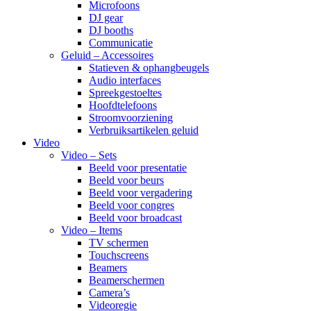
Microfoons
DJ gear
DJ booths
Communicatie
Geluid – Accessoires
Statieven & ophangbeugels
Audio interfaces
Spreekgestoeltes
Hoofdtelefoons
Stroomvoorziening
Verbruiksartikelen geluid
Video
Video – Sets
Beeld voor presentatie
Beeld voor beurs
Beeld voor vergadering
Beeld voor congres
Beeld voor broadcast
Video – Items
TV schermen
Touchscreens
Beamers
Beamerschermen
Camera’s
Videoregie