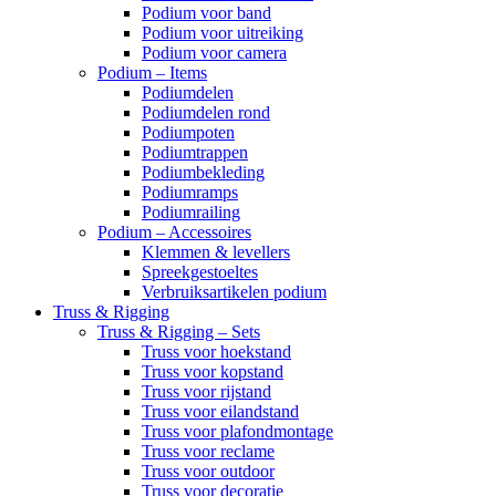
Podium voor band
Podium voor uitreiking
Podium voor camera
Podium – Items
Podiumdelen
Podiumdelen rond
Podiumpoten
Podiumtrappen
Podiumbekleding
Podiumramps
Podiumrailing
Podium – Accessoires
Klemmen & levellers
Spreekgestoeltes
Verbruiksartikelen podium
Truss & Rigging
Truss & Rigging – Sets
Truss voor hoekstand
Truss voor kopstand
Truss voor rijstand
Truss voor eilandstand
Truss voor plafondmontage
Truss voor reclame
Truss voor outdoor
Truss voor decoratie