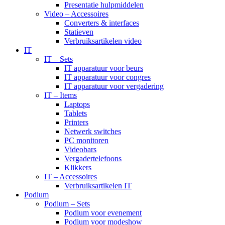
Presentatie hulpmiddelen
Video – Accessoires
Converters & interfaces
Statieven
Verbruiksartikelen video
IT
IT – Sets
IT apparatuur voor beurs
IT apparatuur voor congres
IT apparatuur voor vergadering
IT – Items
Laptops
Tablets
Printers
Netwerk switches
PC monitoren
Videobars
Vergadertelefoons
Klikkers
IT – Accessoires
Verbruiksartikelen IT
Podium
Podium – Sets
Podium voor evenement
Podium voor modeshow