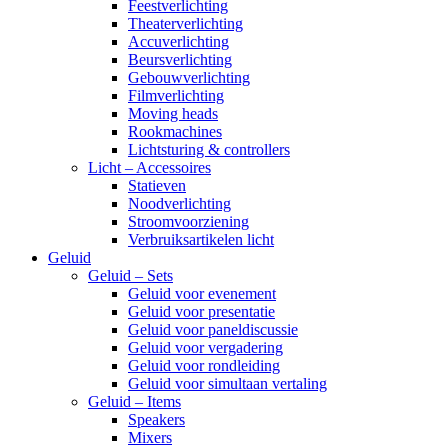
Feestverlichting
Theaterverlichting
Accuverlichting
Beursverlichting
Gebouwverlichting
Filmverlichting
Moving heads
Rookmachines
Lichtsturing & controllers
Licht – Accessoires
Statieven
Noodverlichting
Stroomvoorziening
Verbruiksartikelen licht
Geluid
Geluid – Sets
Geluid voor evenement
Geluid voor presentatie
Geluid voor paneldiscussie
Geluid voor vergadering
Geluid voor rondleiding
Geluid voor simultaan vertaling
Geluid – Items
Speakers
Mixers