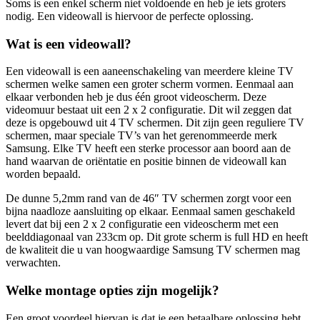
Soms is een enkel scherm niet voldoende en heb je iets groters
nodig. Een videowall is hiervoor de perfecte oplossing.
Wat is een videowall?
Een videowall is een aaneenschakeling van meerdere kleine TV
schermen welke samen een groter scherm vormen. Eenmaal aan
elkaar verbonden heb je dus één groot videoscherm. Deze
videomuur bestaat uit een 2 x 2 configuratie. Dit wil zeggen dat
deze is opgebouwd uit 4 TV schermen. Dit zijn geen reguliere TV
schermen, maar speciale TV’s van het gerenommeerde merk
Samsung. Elke TV heeft een sterke processor aan boord aan de
hand waarvan de oriëntatie en positie binnen de videowall kan
worden bepaald.
De dunne 5,2mm rand van de 46″ TV schermen zorgt voor een
bijna naadloze aansluiting op elkaar. Eenmaal samen geschakeld
levert dat bij een 2 x 2 configuratie een videoscherm met een
beelddiagonaal van 233cm op. Dit grote scherm is full HD en heeft
de kwaliteit die u van hoogwaardige Samsung TV schermen mag
verwachten.
Welke montage opties zijn mogelijk?
Een groot voordeel hiervan is dat je een betaalbare oplossing hebt