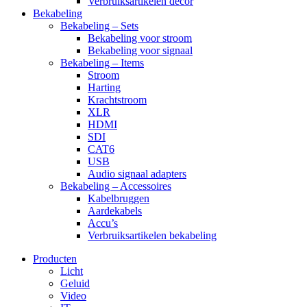
Verbruiksartikelen decor
Bekabeling
Bekabeling – Sets
Bekabeling voor stroom
Bekabeling voor signaal
Bekabeling – Items
Stroom
Harting
Krachtstroom
XLR
HDMI
SDI
CAT6
USB
Audio signaal adapters
Bekabeling – Accessoires
Kabelbruggen
Aardekabels
Accu’s
Verbruiksartikelen bekabeling
Producten
Licht
Geluid
Video