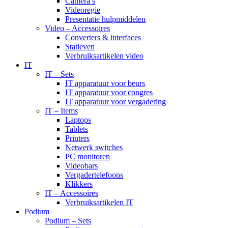
Camera’s
Videoregie
Presentatie hulpmiddelen
Video – Accessoires
Converters & interfaces
Statieven
Verbruiksartikelen video
IT
IT – Sets
IT apparatuur voor beurs
IT apparatuur voor congres
IT apparatuur voor vergadering
IT – Items
Laptops
Tablets
Printers
Netwerk switches
PC monitoren
Videobars
Vergadertelefoons
Klikkers
IT – Accessoires
Verbruiksartikelen IT
Podium
Podium – Sets