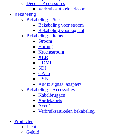
Decor – Accessoires
Verbruiksartikelen decor
Bekabeling
Bekabeling – Sets
Bekabeling voor stroom
Bekabeling voor signaal
Bekabeling – Items
Stroom
Harting
Krachtstroom
XLR
HDMI
SDI
CAT6
USB
Audio signaal adapters
Bekabeling – Accessoires
Kabelbruggen
Aardekabels
Accu’s
Verbruiksartikelen bekabeling
Producten
Licht
Geluid