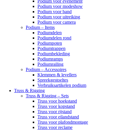
Podium voor evenement
Podium voor modeshow
Podium voor band
Podium voor uitreiking
Podium voor camera
Podium – Items
Podiumdelen
Podiumdelen rond
Podiumpoten
Podiumtrappen
Podiumbekleding
Podiumramps
Podiumrailing
Podium – Accessoires
Klemmen & levellers
Spreekgestoeltes
Verbruiksartikelen podium
Truss & Rigging
Truss & Rigging – Sets
Truss voor hoekstand
Truss voor kopstand
Truss voor rijstand
Truss voor eilandstand
Truss voor plafondmontage
Truss voor reclame