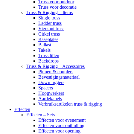
Truss voor outdoor
Truss voor decoratie
Truss & Rigging – Items
Single truss
Ladder truss
Vierkant truss
Cirkel truss
Baseplates
Ballast
Takels
Truss liften
Backdrops
Truss & Rigging – Accessoires
Pinnen & couplers
Bevestigingsmateriaal
Down riggers
Spacers
Hoogwerkers
Aardekabels
Verbruiksartikelen truss & rigging
Effecten
Effecten – Sets
Effecten voor evenement
Effecten voor onthulling
Effecten voor opening