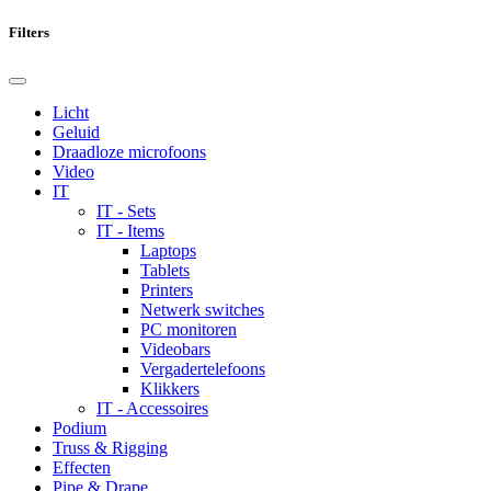
Filters
Licht
Geluid
Draadloze microfoons
Video
IT
IT - Sets
IT - Items
Laptops
Tablets
Printers
Netwerk switches
PC monitoren
Videobars
Vergadertelefoons
Klikkers
IT - Accessoires
Podium
Truss & Rigging
Effecten
Pipe & Drape