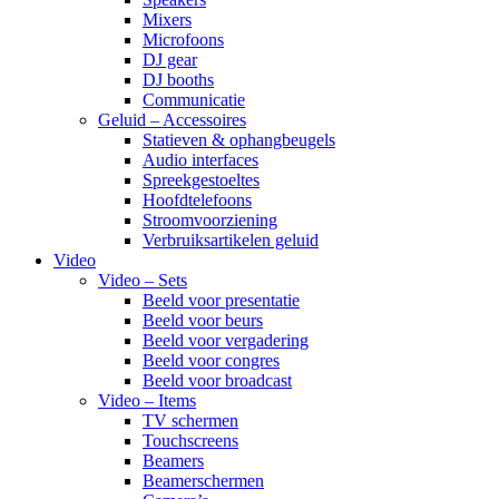
Mixers
Microfoons
DJ gear
DJ booths
Communicatie
Geluid – Accessoires
Statieven & ophangbeugels
Audio interfaces
Spreekgestoeltes
Hoofdtelefoons
Stroomvoorziening
Verbruiksartikelen geluid
Video
Video – Sets
Beeld voor presentatie
Beeld voor beurs
Beeld voor vergadering
Beeld voor congres
Beeld voor broadcast
Video – Items
TV schermen
Touchscreens
Beamers
Beamerschermen