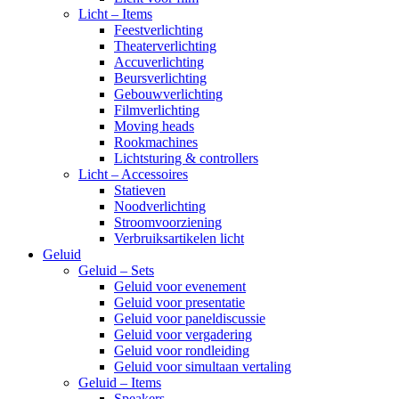
Licht – Items
Feestverlichting
Theaterverlichting
Accuverlichting
Beursverlichting
Gebouwverlichting
Filmverlichting
Moving heads
Rookmachines
Lichtsturing & controllers
Licht – Accessoires
Statieven
Noodverlichting
Stroomvoorziening
Verbruiksartikelen licht
Geluid
Geluid – Sets
Geluid voor evenement
Geluid voor presentatie
Geluid voor paneldiscussie
Geluid voor vergadering
Geluid voor rondleiding
Geluid voor simultaan vertaling
Geluid – Items
Speakers