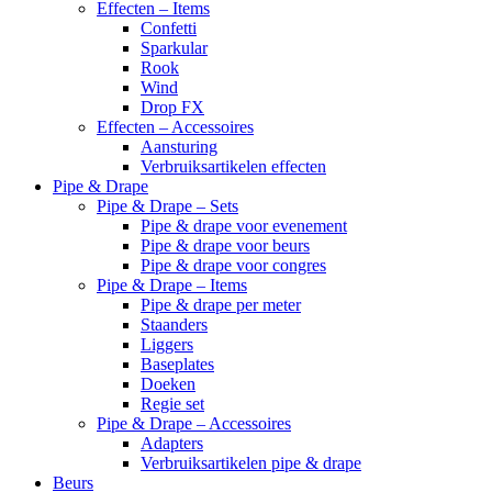
Effecten – Items
Confetti
Sparkular
Rook
Wind
Drop FX
Effecten – Accessoires
Aansturing
Verbruiksartikelen effecten
Pipe & Drape
Pipe & Drape – Sets
Pipe & drape voor evenement
Pipe & drape voor beurs
Pipe & drape voor congres
Pipe & Drape – Items
Pipe & drape per meter
Staanders
Liggers
Baseplates
Doeken
Regie set
Pipe & Drape – Accessoires
Adapters
Verbruiksartikelen pipe & drape
Beurs