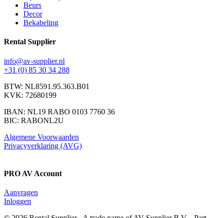
Beurs
Decor
Bekabeling
Rental Supplier
info@av-supplier.nl
+31 (0) 85 30 34 288
BTW: NL8591.95.363.B01
KVK: 72680199
IBAN: NL19 RABO 0103 7760 36
BIC: RABONL2U
Algemene Voorwaarden
Privacyverklaring (AVG)
PRO AV Account
Aanvragen
Inloggen
© 2026 Rental Supplier - A trade name of AV Supplier B.V. - Part