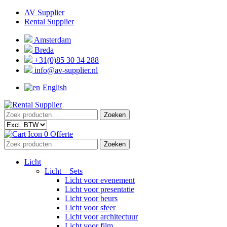
Ga
Ga
AV Supplier
door
naar
Rental Supplier
naar
de
navigatie
inhoud
Amsterdam
Breda
+31(0)85 30 34 288
info@av-supplier.nl
English
Zoeken
Zoeken
naar:
0
Offerte
Zoeken
Zoeken
naar:
Licht
Licht – Sets
Licht voor evenement
Licht voor presentatie
Licht voor beurs
Licht voor sfeer
Licht voor architectuur
Licht voor film