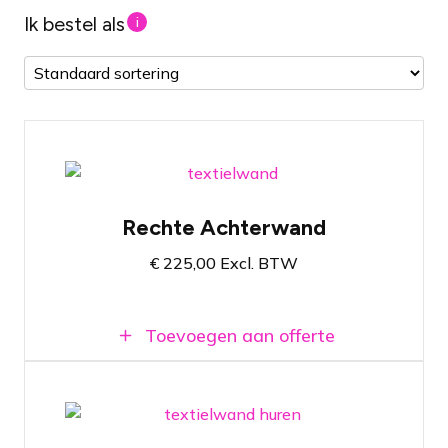
Ik bestel als
i
Volledig gepersonaliseerde achterwand
Rechte Achterwand
Op basis van textielwand frames
€
225,00
Excl. BTW
In meerdere afmetingen beschikbaar
Toevoegen aan offerte
Volledig gepersonaliseerde achterwand