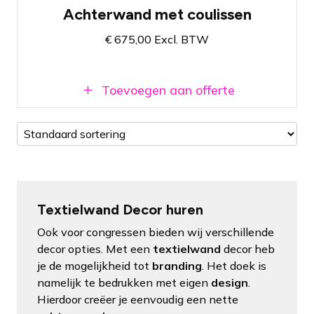
met coulissen
Achterwand met coulissen
Op basis van textielwand frames
€
675,00
Excl. BTW
In meerdere afmetingen beschikbaar
Toevoegen aan offerte
Textielwand Decor huren
Ook voor congressen bieden wij verschillende
decor opties. Met een
textielwand
decor heb
je de mogelijkheid tot
branding
. Het doek is
namelijk te bedrukken met eigen
design
.
Hierdoor creëer je eenvoudig een nette