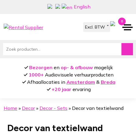
Ga
Ga
English
door
naar
naar
de
0
navigatie
inhoud
Zoeken
naar:
Bezorgen
en
op- & afbouw
mogelijk
1000+
Audiovisuele verhuurproducten
Afhaallocaties in
Amsterdam
&
Breda
+20 jaar
ervaring
Home
»
Decor
»
Decor - Sets
»
Decor van textielwand
Decor van textielwand