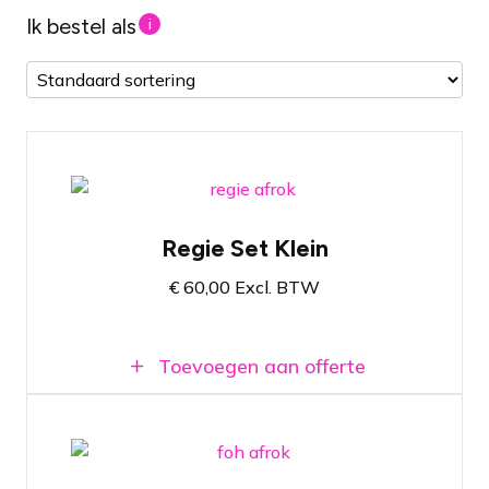
Ik bestel als
i
Kleine pipe & drape regie set
Regie Set Klein
Aanpasbare afmetingen met maximaal
180cm breedte en 120cm diepte
€
60,00
Excl. BTW
Zorgt voor een net afgewerkte regie
Toevoegen aan offerte
Grote pipe & drape regie set