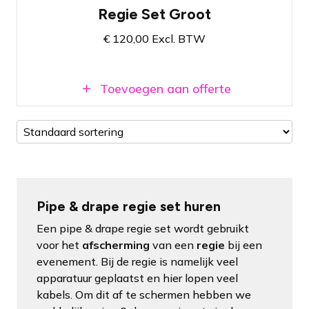
Regie Set Groot
Aanpasbare afmetingen met maximaal
540cm breedte en 120cm diepte
€
120,00
Excl. BTW
Zorgt voor een net afgewerkte regie
Toevoegen aan offerte
Pipe & drape regie set huren
Een pipe & drape regie set wordt gebruikt
voor het
afscherming
van een
regie
bij een
evenement. Bij de regie is namelijk veel
apparatuur geplaatst en hier lopen veel
kabels. Om dit af te schermen hebben we