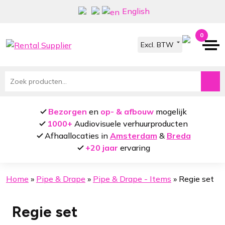
Ga
Ga
English
door
naar
naar
de
0
navigatie
inhoud
Zoeken
naar:
Bezorgen
en
op- & afbouw
mogelijk
1000+
Audiovisuele verhuurproducten
Afhaallocaties in
Amsterdam
&
Breda
+20 jaar
ervaring
Home
»
Pipe & Drape
»
Pipe & Drape - Items
»
Regie set
Regie set