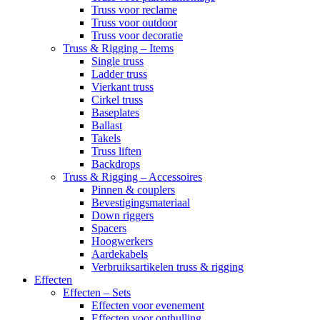
Truss voor reclame
Truss voor outdoor
Truss voor decoratie
Truss & Rigging – Items
Single truss
Ladder truss
Vierkant truss
Cirkel truss
Baseplates
Ballast
Takels
Truss liften
Backdrops
Truss & Rigging – Accessoires
Pinnen & couplers
Bevestigingsmateriaal
Down riggers
Spacers
Hoogwerkers
Aardekabels
Verbruiksartikelen truss & rigging
Effecten
Effecten – Sets
Effecten voor evenement
Effecten voor onthulling