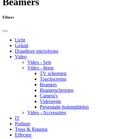
Beamers
Filters
Licht
Geluid
Draadloze microfoons
Video
Video - Sets
Video - Items
TV schermen
Touchscreens
Beamers
Beamerschermen
Camera's
Videoregie
Presentatie hulpmiddelen
Video - Accessoires
IT
Podium
Truss & Rigging
Effecten