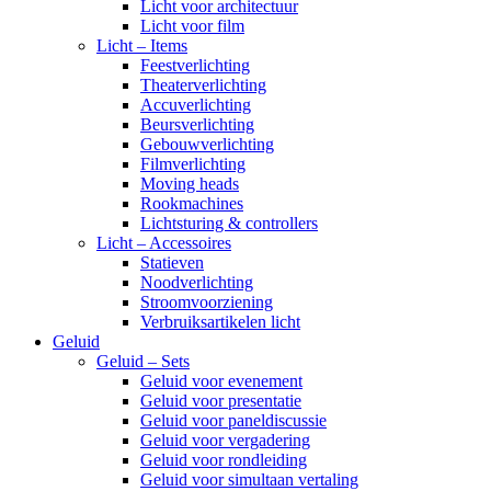
Licht voor architectuur
Licht voor film
Licht – Items
Feestverlichting
Theaterverlichting
Accuverlichting
Beursverlichting
Gebouwverlichting
Filmverlichting
Moving heads
Rookmachines
Lichtsturing & controllers
Licht – Accessoires
Statieven
Noodverlichting
Stroomvoorziening
Verbruiksartikelen licht
Geluid
Geluid – Sets
Geluid voor evenement
Geluid voor presentatie
Geluid voor paneldiscussie
Geluid voor vergadering
Geluid voor rondleiding
Geluid voor simultaan vertaling