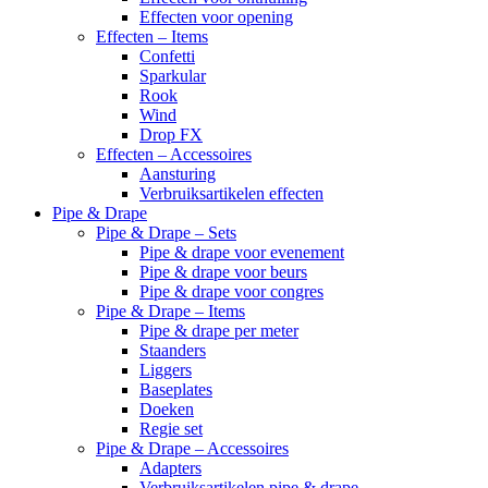
Effecten voor opening
Effecten – Items
Confetti
Sparkular
Rook
Wind
Drop FX
Effecten – Accessoires
Aansturing
Verbruiksartikelen effecten
Pipe & Drape
Pipe & Drape – Sets
Pipe & drape voor evenement
Pipe & drape voor beurs
Pipe & drape voor congres
Pipe & Drape – Items
Pipe & drape per meter
Staanders
Liggers
Baseplates
Doeken
Regie set
Pipe & Drape – Accessoires
Adapters
Verbruiksartikelen pipe & drape