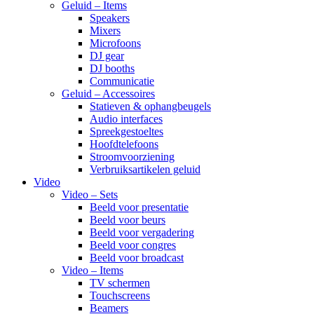
Geluid – Items
Speakers
Mixers
Microfoons
DJ gear
DJ booths
Communicatie
Geluid – Accessoires
Statieven & ophangbeugels
Audio interfaces
Spreekgestoeltes
Hoofdtelefoons
Stroomvoorziening
Verbruiksartikelen geluid
Video
Video – Sets
Beeld voor presentatie
Beeld voor beurs
Beeld voor vergadering
Beeld voor congres
Beeld voor broadcast
Video – Items
TV schermen
Touchscreens
Beamers