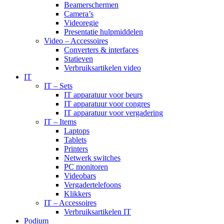
Beamerschermen
Camera’s
Videoregie
Presentatie hulpmiddelen
Video – Accessoires
Converters & interfaces
Statieven
Verbruiksartikelen video
IT
IT – Sets
IT apparatuur voor beurs
IT apparatuur voor congres
IT apparatuur voor vergadering
IT – Items
Laptops
Tablets
Printers
Netwerk switches
PC monitoren
Videobars
Vergadertelefoons
Klikkers
IT – Accessoires
Verbruiksartikelen IT
Podium