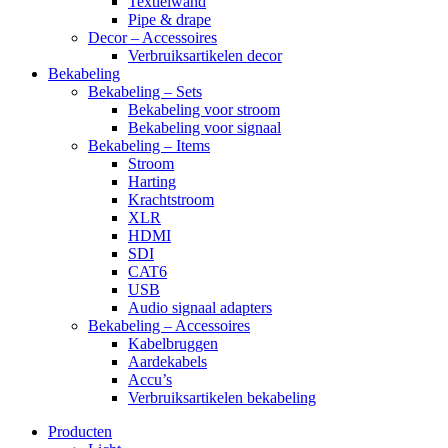
Textielwand
Pipe & drape
Decor – Accessoires
Verbruiksartikelen decor
Bekabeling
Bekabeling – Sets
Bekabeling voor stroom
Bekabeling voor signaal
Bekabeling – Items
Stroom
Harting
Krachtstroom
XLR
HDMI
SDI
CAT6
USB
Audio signaal adapters
Bekabeling – Accessoires
Kabelbruggen
Aardekabels
Accu’s
Verbruiksartikelen bekabeling
Producten