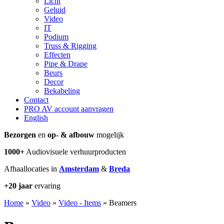
Licht
Geluid
Video
IT
Podium
Truss & Rigging
Effecten
Pipe & Drape
Beurs
Decor
Bekabeling
Contact
PRO AV account aanvragen
English
Bezorgen
en
op- & afbouw
mogelijk
1000+
Audiovisuele verhuurproducten
Afhaallocaties in
Amsterdam
&
Breda
+20 jaar
ervaring
Home
»
Video
»
Video - Items
»
Beamers