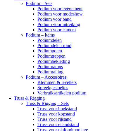
Podium – Sets
Podium voor evenement
Podium voor modeshow
Podium voor band
Podium voor uitreiking
Podium voor camera
Podium – Items
Podiumdelen
Podiumdelen rond
Podiumpoten
Podiumtrappen
Podiumbekleding
Podiumramps
Podiumrailing
Podium – Accessoires
Klemmen & levellers
Spreekgestoeltes
Verbruiksartikelen podium
Truss & Rigging
Truss & Rigging – Sets
Truss voor hoekstand
Truss voor kopstand
Truss voor rijstand
Truss voor eilandstand
Truss voor plafondmontage