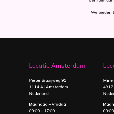
We bieden tr
Locatie Amsterdam
Loc
Pieter Braaijweg 91
Mine
1114 AJ Amsterdam
4817 
Nederland
Neder
Maandag – Vrijdag
Maand
09:00 – 17:00
09:00