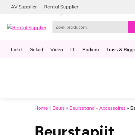
Ga
Ga
AV Supplier
Rental Supplier
door
naar
naar
de
navigatie
inhoud
Zoeken
naar:
Licht
Geluid
Video
IT
Podium
Truss & Rigg
Home
»
Beurs
»
Beursstand - Accessoires
»
Be
Beurstapijt