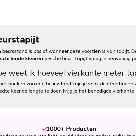
eurstapijt
 beursstand is pas af wanneer deze voorzien is van tapijt. De
schillende kleuren
beschikbaar. Tapijt vraag je eenvoudig p
e weet ik hoeveel vierkante meter tap
 het boeken van een beursstand krijg je vaak de afmetingen
edte keer de lengte te doen krijg je het benodigde vierkante
1000+ Producten
od van de nieuwste licht, geluid, video en andere audiovisue