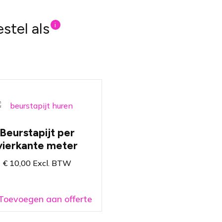
estel als
i
Gekleurd tapijt per
vierkante meter
Beurstapijt per
Tapijt bestaat uit één
vierkante meter
geheel
Ook geschikt voor
€
10,00
Excl. BTW
beursstand vloeren
Toevoegen aan offerte