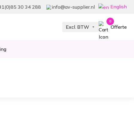
English
31(0)85 30 34 288
info@av-supplier.nl
0
Offerte
ing