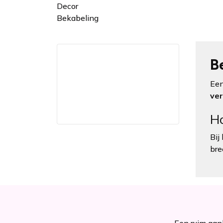
Decor
Bekabeling
B
Een
ver
Ho
Bij
bre
Een ruim aanb