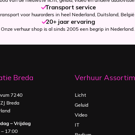
Transport service
ansport voor huurorders in heel Nederland, Duitsland, België 
20+ jaar ervaring
Onze verhuur shop is al sinds 2005 een begrip in Nederland.
atie Breda
Verhuur Assorti
rvum 7240
Licht
ZJ Breda
Geluid
land
Video
ag – Vrijdag
IT
 – 17:00
Podium