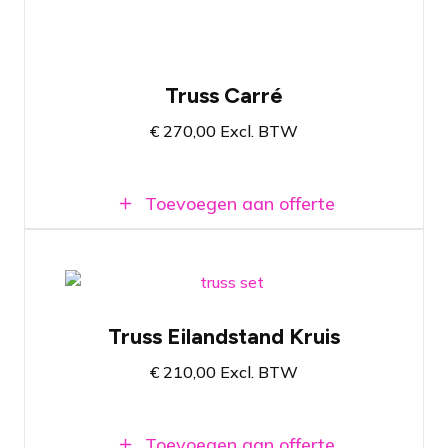
Eenvoudig uit te breiden met verlichting
Truss Carré
€
270,00
Excl. BTW
Toevoegen aan offerte
Truss constructie - 6,71 x 6,71 x 3 mtr (L
x B x H)
Afmetingen volledig naar wens aan te
Truss Eilandstand Kruis
passen (meerprijs)
€
210,00
Excl. BTW
Beschikbaar in zilver en zwart
Eenvoudig uit te breiden met verlichting
Toevoegen aan offerte