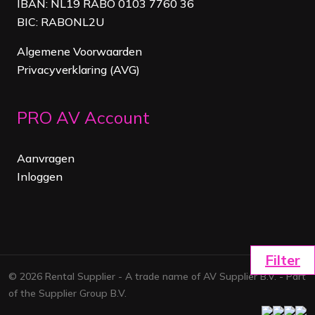
IBAN: NL19 RABO 0103 7760 36
BIC: RABONL2U
Algemene Voorwaarden
Privacyverklaring (AVG)
PRO AV Account
Aanvragen
Inloggen
Filter
© 2026 Rental Supplier - A trade name of AV Supplier B.V. - Part
of the Supplier Group B.V.
Facebook
Linkedi
Map
ins