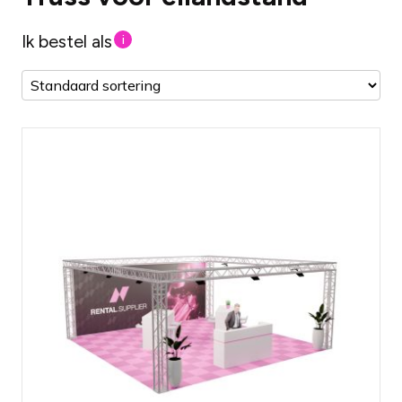
Ik bestel als
i
Truss constructie - 7 x 7 x 3 mtr (L x B x
H)
Afmetingen volledig naar wens aan te
passen (meerprijs)
Beschikbaar in zilver en zwart