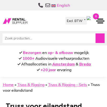
Ga
Ga
English
door
naar
naar
de
0
navigatie
inhoud
Zoeken
naar:
Bezorgen
en
op- & afbouw
mogelijk
1000+
Audiovisuele verhuurproducten
Afhaallocaties in
Amsterdam
&
Breda
+20 jaar
ervaring
Home
»
Truss & Rigging
»
Truss & Rigging - Sets
»
Truss
voor eilandstand
Truss voor eilandstand