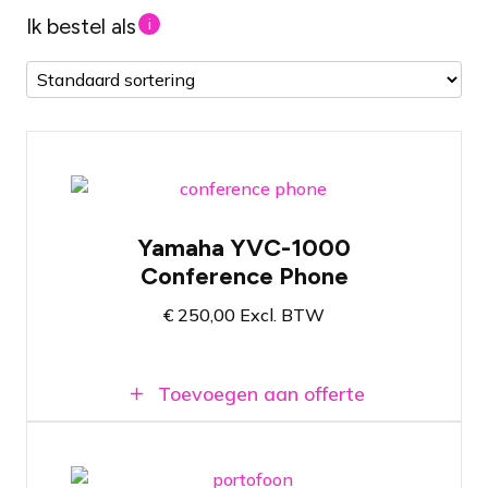
Ik bestel als
i
Vergadertelefoon met hoge
geluidskwaliteit
Yamaha YVC-1000
Gebruik je platform naar keuze zoals: MS
Conference Phone
Teams, Zoom, Webex of Google Meet
Systeem uit te breiden naar aantal
€
250,00
Excl. BTW
aanwezigen in de ruimte
Toevoegen aan offerte