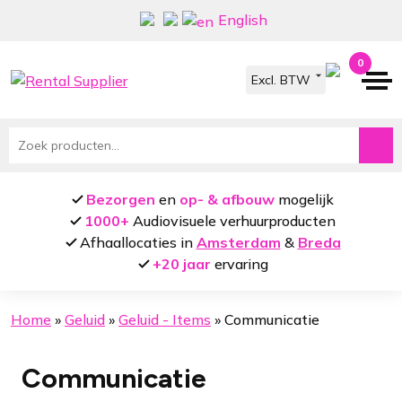
Ga
Ga
English
door
naar
naar
de
0
navigatie
inhoud
Zoeken
naar:
Bezorgen
en
op- & afbouw
mogelijk
1000+
Audiovisuele verhuurproducten
Afhaallocaties in
Amsterdam
&
Breda
+20 jaar
ervaring
Home
»
Geluid
»
Geluid - Items
»
Communicatie
Communicatie