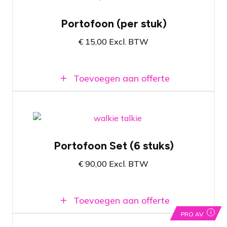
Licentie vrije portofoon
Portofoon (per stuk)
Alle accessoires meegeleverd
€
15,00
Excl. BTW
Digitaal en analoog te gebruiken
Toevoegen aan offerte
Set licentie vrije portofoons (6 stuks)
Portofoon Set (6 stuks)
Alle accessoires meegeleverd
€
90,00
Excl. BTW
In de kist op te laden
Toevoegen aan offerte
i
PRO AV