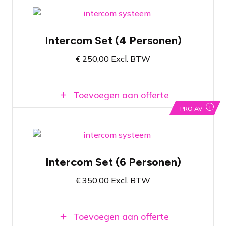
Digitale intercom set met haarfijne
audiokwaliteit
Intercom Set (4 Personen)
Op basis van ethernet netwerk
€
250,00
Excl. BTW
Makkelijk uit te breiden met allerlei
accessoires voor specifieke toepassingen
Toevoegen aan offerte
i
PRO AV
Op basis van uitbreidbaar ethernet
netwerk
Intercom Set (6 Personen)
Haarscherpe audiokwaliteit door digitale
transmissie
€
350,00
Excl. BTW
Uitbreidbaar met accessoires voor
specifieke toepassingen
Toevoegen aan offerte