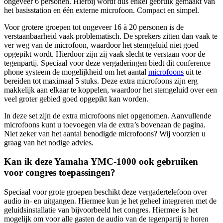
ongeveer 6 personen. Hierbij wordt dus enkel gebruik gemaakt van
het basisstation en één externe microfoon. Compact en simpel.
Voor grotere groepen tot ongeveer 16 à 20 personen is de
verstaanbaarheid vaak problematisch. De sprekers zitten dan vaak te
ver weg van de microfoon, waardoor het stemgeluid niet goed
opgepikt wordt. Hierdoor zijn zij vaak slecht te verstaan voor de
tegenpartij. Speciaal voor deze vergaderingen biedt dit conference
phone systeem de mogelijkheid om het aantal
microfoons
uit te
bereiden tot maximaal 5 stuks. Deze extra microfoons zijn erg
makkelijk aan elkaar te koppelen, waardoor het stemgeluid over een
veel groter gebied goed opgepikt kan worden.
In deze set zijn de extra microfoons niet opgenomen. Aanvullende
microfoons kunt u toevoegen via de extra’s bovenaan de pagina.
Niet zeker van het aantal benodigde microfoons? Wij voorzien u
graag van het nodige advies.
Kan ik deze Yamaha YMC-1000 ook gebruiken
voor congres toepassingen?
Speciaal voor grote groepen beschikt deze vergadertelefoon over
audio in- en uitgangen. Hiermee kun je het geheel integreren met de
geluidsinstallatie van bijvoorbeeld het congres. Hiermee is het
mogelijk om voor alle gasten de audio van de tegenpartij te horen