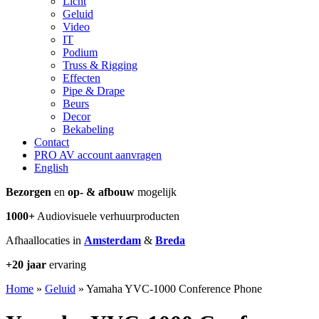
Licht
Geluid
Video
IT
Podium
Truss & Rigging
Effecten
Pipe & Drape
Beurs
Decor
Bekabeling
Contact
PRO AV account aanvragen
English
Bezorgen
en
op- & afbouw
mogelijk
1000+
Audiovisuele verhuurproducten
Afhaallocaties in
Amsterdam
&
Breda
+20 jaar
ervaring
Home
»
Geluid
»
Yamaha YVC-1000 Conference Phone