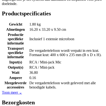
doeleinde.
Productspecificaties
Gewicht
1.80 kg
Afmetingen
16.20 x 33.20 x 9.50 cm
Productie
specifieke
Inclusief 1 extensie microfoon
informatie
Transport
De vergadertelefoon wordt verpakt in een krat.
specifieke
Formaat krat: 400 x 600 x 235 mm (B x D x H).
informatie
Input(s)
RCA / Mini-jack Mic
Output(s)
RCA / Mini-jack
Watt
36.80
Ampere
0.16
Meegeleverde
De vergadertelefoon wordt geleverd met alle
accessoires
benodigde kabels.
Toon meer
⌄
Bezorgkosten