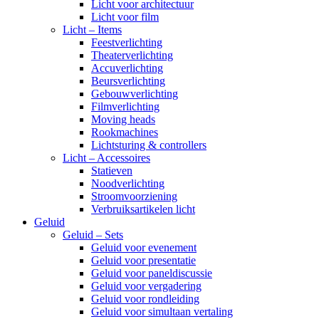
Licht voor architectuur
Licht voor film
Licht – Items
Feestverlichting
Theaterverlichting
Accuverlichting
Beursverlichting
Gebouwverlichting
Filmverlichting
Moving heads
Rookmachines
Lichtsturing & controllers
Licht – Accessoires
Statieven
Noodverlichting
Stroomvoorziening
Verbruiksartikelen licht
Geluid
Geluid – Sets
Geluid voor evenement
Geluid voor presentatie
Geluid voor paneldiscussie
Geluid voor vergadering
Geluid voor rondleiding
Geluid voor simultaan vertaling