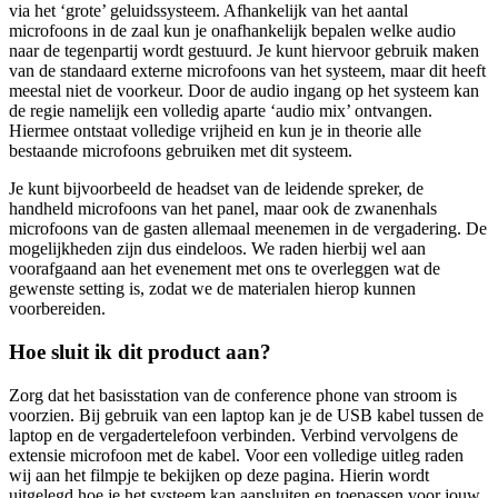
via het ‘grote’ geluidssysteem. Afhankelijk van het aantal
microfoons in de zaal kun je onafhankelijk bepalen welke audio
naar de tegenpartij wordt gestuurd. Je kunt hiervoor gebruik maken
van de standaard externe microfoons van het systeem, maar dit heeft
meestal niet de voorkeur. Door de audio ingang op het systeem kan
de regie namelijk een volledig aparte ‘audio mix’ ontvangen.
Hiermee ontstaat volledige vrijheid en kun je in theorie alle
bestaande microfoons gebruiken met dit systeem.
Je kunt bijvoorbeeld de headset van de leidende spreker, de
handheld microfoons van het panel, maar ook de zwanenhals
microfoons van de gasten allemaal meenemen in de vergadering. De
mogelijkheden zijn dus eindeloos. We raden hierbij wel aan
voorafgaand aan het evenement met ons te overleggen wat de
gewenste setting is, zodat we de materialen hierop kunnen
voorbereiden.
Hoe sluit ik dit product aan?
Zorg dat het basisstation van de conference phone van stroom is
voorzien. Bij gebruik van een laptop kan je de USB kabel tussen de
laptop en de vergadertelefoon verbinden. Verbind vervolgens de
extensie microfoon met de kabel. Voor een volledige uitleg raden
wij aan het filmpje te bekijken op deze pagina. Hierin wordt
uitgelegd hoe je het systeem kan aansluiten en toepassen voor jouw