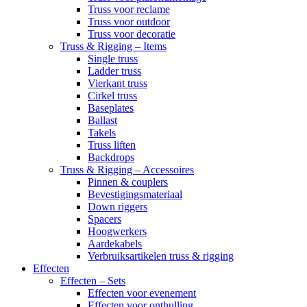
Truss voor reclame
Truss voor outdoor
Truss voor decoratie
Truss & Rigging – Items
Single truss
Ladder truss
Vierkant truss
Cirkel truss
Baseplates
Ballast
Takels
Truss liften
Backdrops
Truss & Rigging – Accessoires
Pinnen & couplers
Bevestigingsmateriaal
Down riggers
Spacers
Hoogwerkers
Aardekabels
Verbruiksartikelen truss & rigging
Effecten
Effecten – Sets
Effecten voor evenement
Effecten voor onthulling