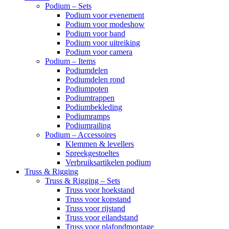
Podium – Sets
Podium voor evenement
Podium voor modeshow
Podium voor band
Podium voor uitreiking
Podium voor camera
Podium – Items
Podiumdelen
Podiumdelen rond
Podiumpoten
Podiumtrappen
Podiumbekleding
Podiumramps
Podiumrailing
Podium – Accessoires
Klemmen & levellers
Spreekgestoeltes
Verbruiksartikelen podium
Truss & Rigging
Truss & Rigging – Sets
Truss voor hoekstand
Truss voor kopstand
Truss voor rijstand
Truss voor eilandstand
Truss voor plafondmontage