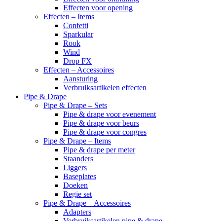
Effecten voor opening
Effecten – Items
Confetti
Sparkular
Rook
Wind
Drop FX
Effecten – Accessoires
Aansturing
Verbruiksartikelen effecten
Pipe & Drape
Pipe & Drape – Sets
Pipe & drape voor evenement
Pipe & drape voor beurs
Pipe & drape voor congres
Pipe & Drape – Items
Pipe & drape per meter
Staanders
Liggers
Baseplates
Doeken
Regie set
Pipe & Drape – Accessoires
Adapters
Verbruiksartikelen pipe & drape