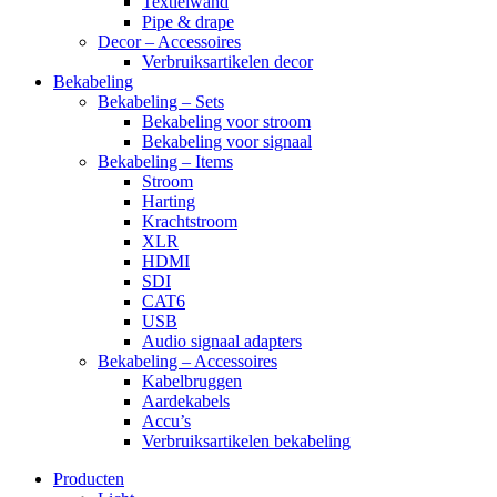
Textielwand
Pipe & drape
Decor – Accessoires
Verbruiksartikelen decor
Bekabeling
Bekabeling – Sets
Bekabeling voor stroom
Bekabeling voor signaal
Bekabeling – Items
Stroom
Harting
Krachtstroom
XLR
HDMI
SDI
CAT6
USB
Audio signaal adapters
Bekabeling – Accessoires
Kabelbruggen
Aardekabels
Accu’s
Verbruiksartikelen bekabeling
Producten