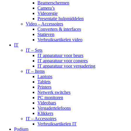
Beamerschermen
Camera’s
Videoregie
Presentatie hulpmiddelen
Video – Accessoires
Converters & interfaces
Statieven
Verbruiksartikelen video
IT
IT – Sets
IT apparatuur voor beurs
IT apparatuur voor congres
IT apparatuur voor vergadering
IT – Items
Laptops
Tablets
Printers
Netwerk switches
PC monitoren
Videobars
Vergadertelefoons
Klikkers
IT – Accessoires
Verbruiksartikelen IT
Podium