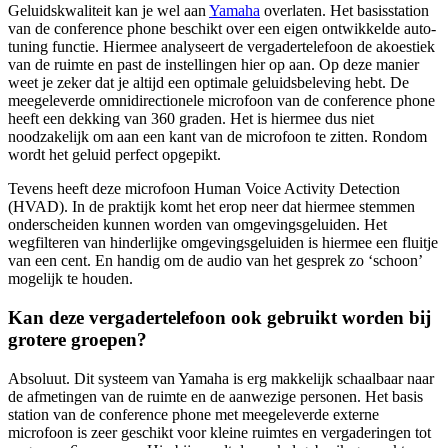
Geluidskwaliteit kan je wel aan
Yamaha
overlaten. Het basisstation
van de conference phone beschikt over een eigen ontwikkelde auto-
tuning functie. Hiermee analyseert de vergadertelefoon de akoestiek
van de ruimte en past de instellingen hier op aan. Op deze manier
weet je zeker dat je altijd een optimale geluidsbeleving hebt. De
meegeleverde omnidirectionele microfoon van de conference phone
heeft een dekking van 360 graden. Het is hiermee dus niet
noodzakelijk om aan een kant van de microfoon te zitten. Rondom
wordt het geluid perfect opgepikt.
Tevens heeft deze microfoon Human Voice Activity Detection
(HVAD). In de praktijk komt het erop neer dat hiermee stemmen
onderscheiden kunnen worden van omgevingsgeluiden. Het
wegfilteren van hinderlijke omgevingsgeluiden is hiermee een fluitje
van een cent. En handig om de audio van het gesprek zo ‘schoon’
mogelijk te houden.
Kan deze vergadertelefoon ook gebruikt worden bij
grotere groepen?
Absoluut. Dit systeem van Yamaha is erg makkelijk schaalbaar naar
de afmetingen van de ruimte en de aanwezige personen. Het basis
station van de conference phone met meegeleverde externe
microfoon is zeer geschikt voor kleine ruimtes en vergaderingen tot