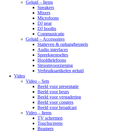
Geluid – Items
Speakers
Mixers
Microfoons
DJ gear
DJ booths
Communicatie
Geluid – Accessoires
Statieven & ophangbeugels
Audio interfaces
Spreekgestoeltes
Hoofdtelefoons
Stroomvoorziening
Verbruiksartikelen geluid
Video
Video – Sets
Beeld voor presentatie
Beeld voor beurs
Beeld voor vergadering
Beeld voor congres
Beeld voor broadcast
Video – Items
TV schermen
Touchscreens
Beamers