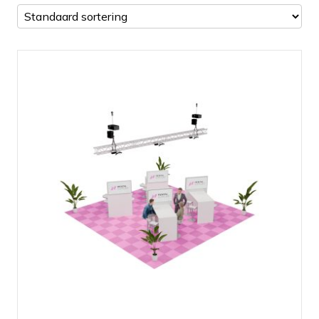
Truss balk van 7 meter (takels en
hangpunten niet inbegrepen)
Afmetingen volledig naar wens aan te
passen (meerprijs)
Beschikbaar in zilver en zwart
Eenvoudig uit te breiden met verlichting