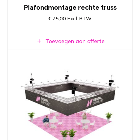
Plafondmontage rechte truss
€
75,00
Excl. BTW
Toevoegen aan offerte
Truss carré van 7 x 7 mtr (L x B) (takels
en hangpunten niet inbegrepen)
Afmetingen volledig naar wens aan te
passen (meerprijs)