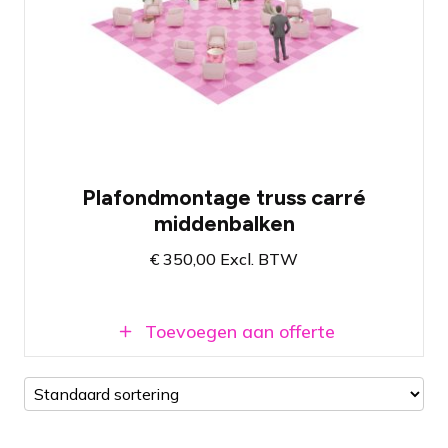
Truss carré met middenbalken van 7 x 7
mtr (L x B) (takels en hangpunten niet
inbegrepen)
Afmetingen volledig naar wens aan te
passen (meerprijs)
Beschikbaar in zilver en zwart
Eenvoudig uit te breiden met verlichting
Plafondmontage truss carré
middenbalken
€
350,00
Excl. BTW
Toevoegen aan offerte