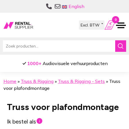
Ga
Ga
English
door
naar
naar
de
0
navigatie
inhoud
Zoeken
naar:
1000+
Audiovisuele verhuurproducten
Home
»
Truss & Rigging
»
Truss & Rigging - Sets
»
Truss
voor plafondmontage
Truss voor plafondmontage
Ik bestel als
i