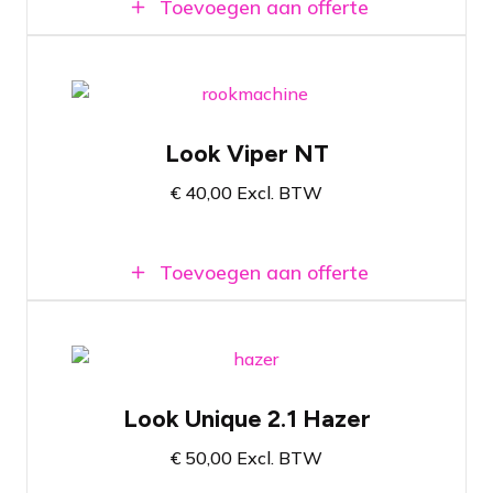
Toevoegen aan offerte
1300 Watt rookmachine
Look Viper NT
Veel rookoutput
€
40,00
Excl. BTW
Inclusief 5 liter rookvloeistof
Toevoegen aan offerte
1500 Watt hazer
Look Unique 2.1 Hazer
Lichte nevel zonder storende dikke rook
€
50,00
Excl. BTW
Inclusief 2 liter hazervloeistof