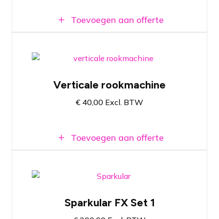
Toevoegen aan offerte
Creëert verticale gekleurde rookpluimen
tot 5 meter hoog
Verticale rookmachine
Komt met volle tank vloeistof
€
40,00
Excl. BTW
Emulatie van CO2 effect
Toevoegen aan offerte
Vuurwerkfontein set met 2 shooters
Sparkular FX Set 1
Inclusief vulmateriaal voor 10 minuten
show-effect