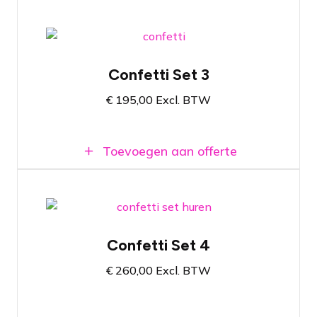
Compacte set met zes kanonnen
Confetti Set 3
Spetterend effect voor jouw evenement
€
195,00
Excl. BTW
Alle benodigde materialen in één set
Toevoegen aan offerte
Compacte set met acht kanonnen
Confetti Set 4
Spetterend effect voor jouw evenement
€
260,00
Excl. BTW
Alle benodigde materialen in één set