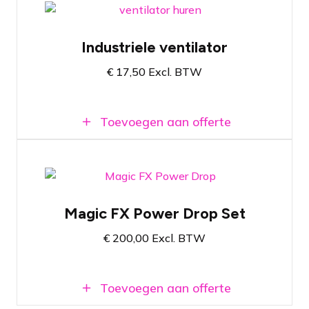
Showgear SF-150 Industrial Fan
Industriele ventilator
Snelheid in 3 standen te regelen
€
17,50
Excl. BTW
Licht van gewicht
Toevoegen aan offerte
Set van 10 Power Drops
Magic FX Power Drop Set
Geschikt voor een spectaculaire
onthulling
€
200,00
Excl. BTW
Belastbaar tot 20kg per Power Drop
Toevoegen aan offerte