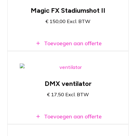
Groot confetti kanon
Magic FX Stadiumshot II
Schiet confetti tot wel 50 meter ver
€
150,00
Excl. BTW
Geschikt voor 2 kilo confetti
Toevoegen aan offerte
Antari AF-3 DMX ventilator
DMX ventilator
750-2800 RPM
€
17,50
Excl. BTW
Verspreid rook van een rookmachine
Toevoegen aan offerte