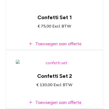
Confetti Set 1
€
75,00
Excl. BTW
Toevoegen aan offerte
Compacte set met vier kanonnen
Confetti Set 2
Spetterend effect voor jouw evenement
€
130,00
Excl. BTW
Alle benodigde materialen in één set
Toevoegen aan offerte