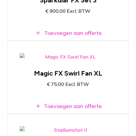
Sparkular FX Set 3
show-effect
€
900,00
Excl. BTW
Sfeerverhogend koudvuur effect
Toevoegen aan offerte
Swirl Fan voor confetti
Magic FX Swirl Fan XL
Geschikt voor maximaal 3 kilo confetti
€
75,00
Excl. BTW
Bereik van 5 meter
Toevoegen aan offerte