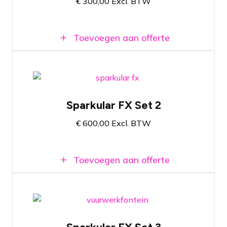
€
300,00
Excl. BTW
Sfeerverhogend koudvuur effect
Toevoegen aan offerte
Vuurwerkfontein set met 4 shooters
Sparkular FX Set 2
Inclusief vulmateriaal voor 10 minuten
show-effect
€
600,00
Excl. BTW
Sfeerverhogend koudvuur effect
Toevoegen aan offerte
Vuurwerkfontein set met 6 shooters
Inclusief vulmateriaal voor 10 minuten