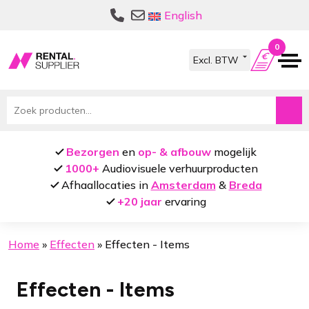
Ga
Ga
English
door
naar
naar
de
0
navigatie
inhoud
Zoeken
naar:
Bezorgen
en
op- & afbouw
mogelijk
1000+
Audiovisuele verhuurproducten
Afhaallocaties in
Amsterdam
&
Breda
+20 jaar
ervaring
Home
»
Effecten
»
Effecten - Items
Effecten - Items