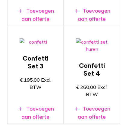
materialen
materialen
in één set
in één set
Toevoegen
Toevoegen
aan offerte
aan offerte
Compacte
Compacte
set met
set met zes
acht
kanonnen
kanonnen
Confetti
Spetterend
Confetti
Set 3
Spetterend
effect voor
effect voor
Set 4
jouw
jouw
evenement
€
195,00
Excl.
evenement
BTW
€
260,00
Excl.
Alle
Alle
benodigde
BTW
benodigde
materialen
materialen
in één set
in één set
Toevoegen
Toevoegen
aan offerte
aan offerte