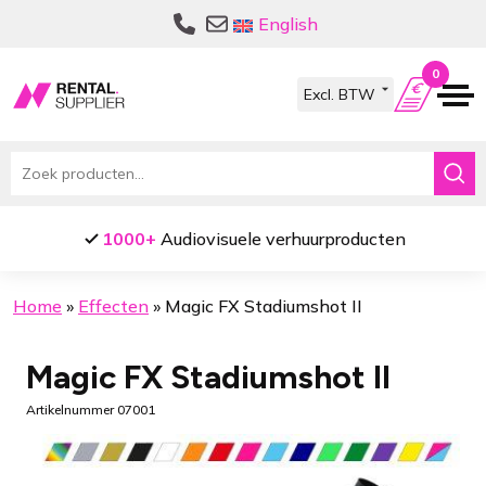
Ga
Ga
English
door
naar
naar
de
0
navigatie
inhoud
Zoeken
naar:
1000+
Audiovisuele verhuurproducten
Home
»
Effecten
»
Magic FX Stadiumshot II
Magic FX Stadiumshot II
Artikelnummer 07001