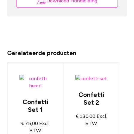
Download Handleiding
Gerelateerde producten
Compacte
Compacte
set met
set met vier
twee
kanonnen
kanonnen
Confetti
Spetterend
Confetti
Set 2
Spetterend
effect voor
effect voor
Set 1
jouw
jouw
evenement
€
130,00
Excl.
evenement
€
75,00
Excl.
BTW
Alle
Alle
benodigde
BTW
benodigde