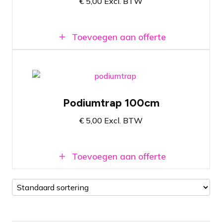
€
5,00
Excl. BTW
Gemakkelijk te bevestigen
Toevoegen aan offerte
Prolyte StageDex Step section 100cm
Podiumtrap 100cm
De laatste trede bij een podium van 1
meter hoog
€
5,00
Excl. BTW
Gemakkelijk te bevestigen
Toevoegen aan offerte