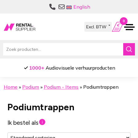
Ga
Ga
English
door
naar
naar
de
0
navigatie
inhoud
Zoeken
naar:
1000+
Audiovisuele verhuurproducten
Home
»
Podium
»
Podium - Items
»
Podiumtrappen
Podiumtrappen
Ik bestel als
i