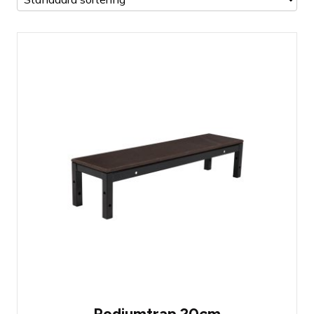
Prolyte StageDex Step section 20cm
Meest gebruikte trede voor een podium
hoger dan 20 centimeter
Gemakkelijk te bevestigen
Podiumtrap 20cm