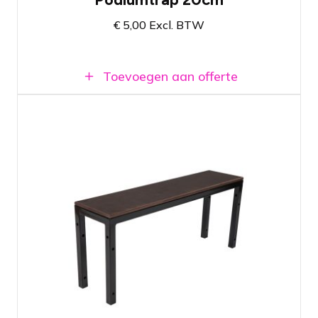
€
5,00
Excl. BTW
Toevoegen aan offerte
Prolyte StageDex Step section 40cm
De laatste trede voor een podium van 40
centimeter hoog
Gemakkelijk te bevestigen