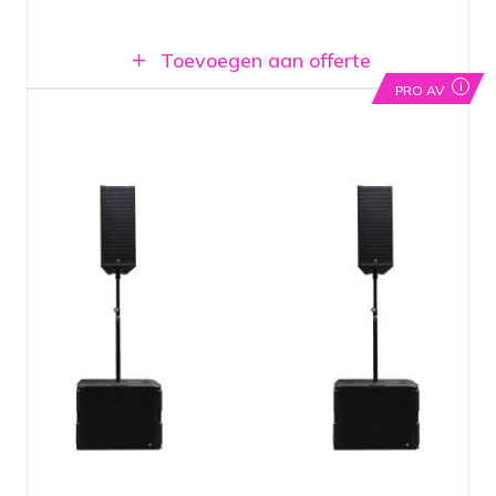
Toevoegen aan offerte
i
PRO AV
Pro user geluidssysteem met twee
dubbel 10" topspeakers en twee
krachtige 19" subwoofers
Ingebouwde versterkers, kabels
inbegrepen
Professioneel systeem met fantastisch
zuivere weergave van geluid
Enkel beschikbaar voor pro users!