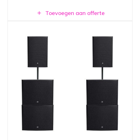
Toevoegen aan offerte
Geluidssysteem met twee 15"
topspeakers en vier krachtige 18"
subwoofers
Ingebouwde versterkers, kabels
inbegrepen
Krachtig geluidssysteem met diepe bass
weergave
Beschikbaar bij vestiging Amsterdam en
Breda