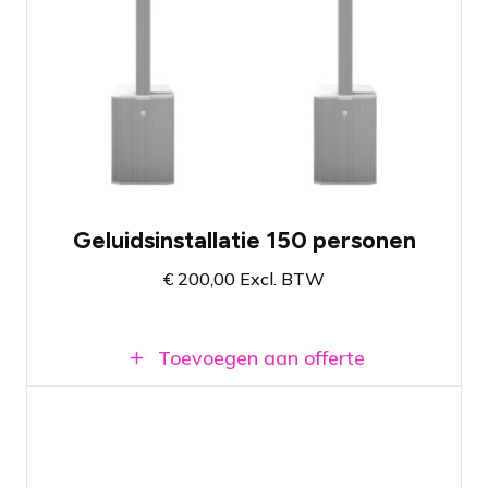
Wit geluidssysteem met twee 15"
subwoofers en kolomspeakers
Past in stationwagens en SUVs waar de
banken plat kunnen
Super eenvoudig op- & af te bouwen
Beschikbaar in Amsterdam en Breda
Geluidsinstallatie 150 personen
€
200,00
Excl. BTW
Toevoegen aan offerte