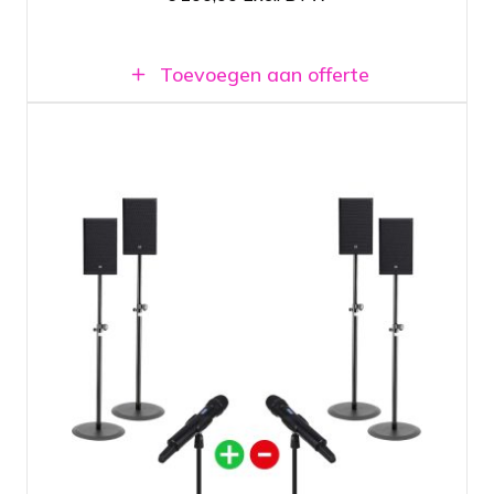
Toevoegen aan offerte
Spraakset voor presentaties rond de 150
personen
Kies zelf het type en aantal benodigde
microfoons
Bestaat uit vier speakers en een
mengtafel