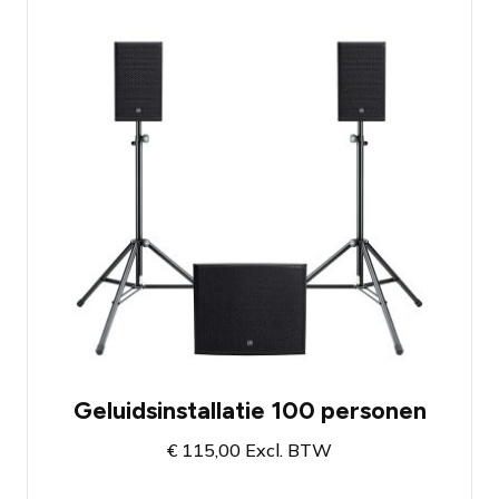
Geluidssysteem met twee 8"
topspeakers en krachtige 18" subwoofer
Krachtig en zuiver geluidssysteem met
ingebouwde versterkers
Geweldige bass weergave
Beschikbaar bij vestiging Amsterdam en
Breda
Geluidsinstallatie 100 personen
€
115,00
Excl. BTW