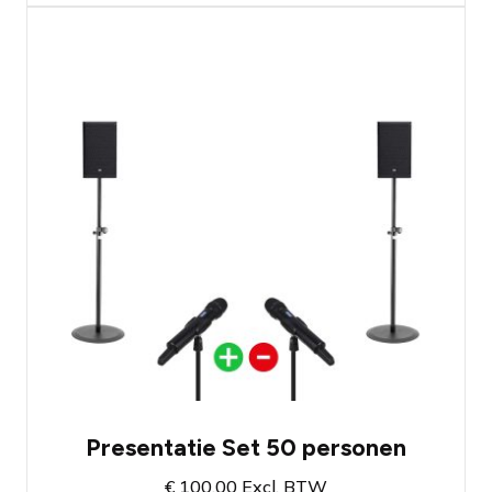
Spraakset voor presentaties rond de 50
personen
Kies zelf het type en aantal microfoons
naar wens
Bestaat uit twee speakers en een
mengtafel
Presentatie Set 50 personen
€
100,00
Excl. BTW