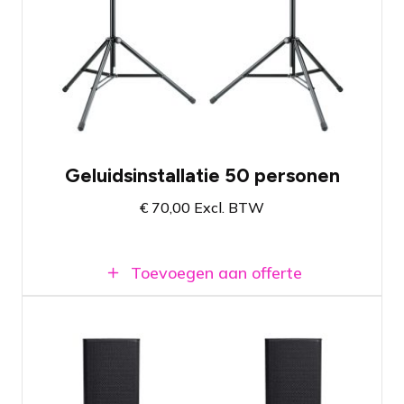
speakers
De meest gehuurde geluidsinstallatie
Ingebouwde versterkers
Beschikbaar bij vestiging Amsterdam en
Breda
Geluidsinstallatie 50 personen
€
70,00
Excl. BTW
Toevoegen aan offerte