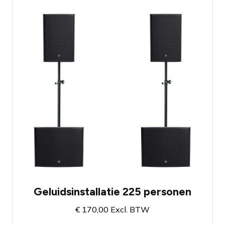
Geluidssysteem met twee 15"
topspeakers en twee krachtige 18"
subwoofers
Ingebouwde versterkers, kabels
inbegrepen
Krachtig geluidssysteem met 2 subs en 2
tops
Beschikbaar bij vestiging Amsterdam en
Breda
Geluidsinstallatie 225 personen
€
170,00
Excl. BTW