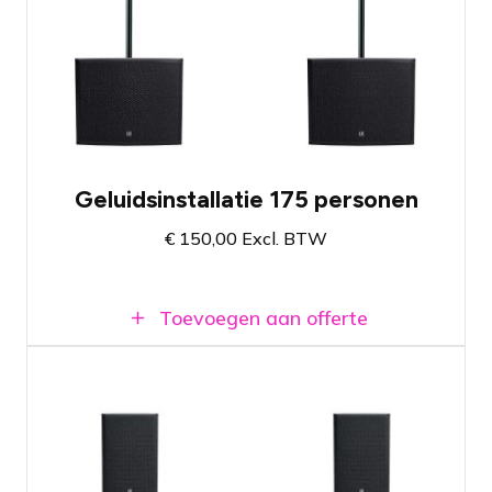
Ingebouwde versterkers, kabels
inbegrepen
Geluidssysteem met magnifieke bass
weergave
Beschikbaar bij vestiging Amsterdam en
Breda
Geluidsinstallatie 175 personen
€
150,00
Excl. BTW
Toevoegen aan offerte