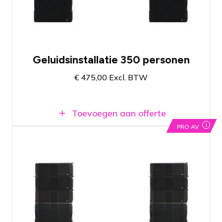
Professioneel systeem met zuivere
weergave van geluid en krachtige
basklanken
Enkel beschikbaar voor pro users!
Geluidsinstallatie 350 personen
€
475,00
Excl. BTW
Toevoegen aan offerte
i
PRO AV
Pro user geluidssysteem met zes dubbel