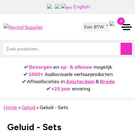
Ga
Ga
English
door
naar
naar
de
0
navigatie
inhoud
Zoeken
naar:
Bezorgen
en
op- & afbouw
mogelijk
1000+
Audiovisuele verhuurproducten
Afhaallocaties in
Amsterdam
&
Breda
+20 jaar
ervaring
Home
»
Geluid
»
Geluid - Sets
Geluid - Sets