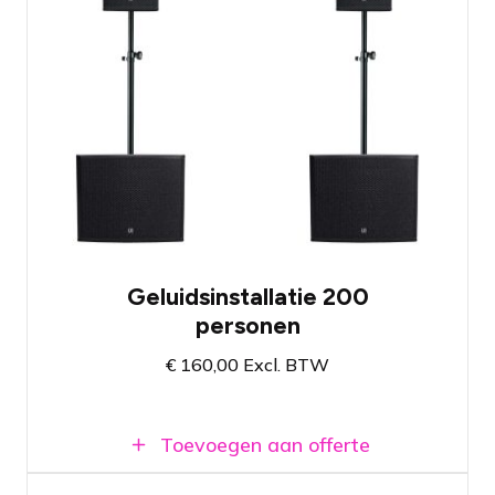
Geluidssysteem met twee 12"
topspeakers en twee krachtige 18"
subwoofers
Ingebouwde versterkers, kabels
inbegrepen
Populair geluidssysteem met 2 subs en 2
tops
Beschikbaar bij vestiging Amsterdam en
Breda
Geluidsinstallatie 200
personen
€
160,00
Excl. BTW
Toevoegen aan offerte