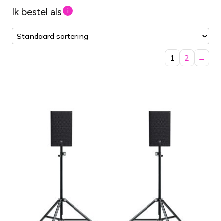
Ik bestel als
i
1
2
→
Geluidssysteem met twee krachtige 8"
speakers
Ingebouwde versterkers en compact in
omvang
Zuivere klankweergave