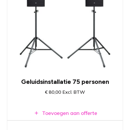
Geluidssysteem met twee krachtige 15"
speakers
Ingebouwde versterkers
Veel lage tonen uit enkel 15”
topspeakers
Beschikbaar bij vestiging Amsterdam en
Breda
Geluidsinstallatie 75 personen
€
80,00
Excl. BTW
Toevoegen aan offerte