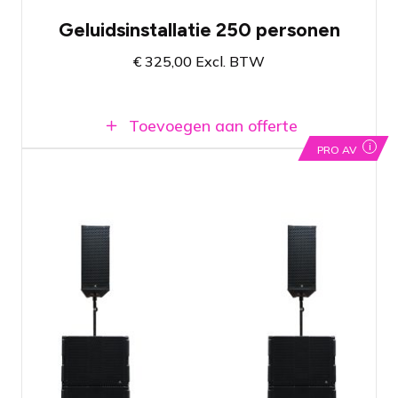
Geluidsinstallatie 250 personen
€
325,00
Excl. BTW
Toevoegen aan offerte
i
PRO AV
Pro user geluidssysteem met twee
dubbel 10" topspeakers en vier krachtige
19" subwoofers
Ingebouwde versterkers, kabels
inbegrepen