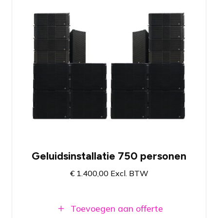
Pro user geluidssysteem met acht dubbel
10" line array cabines, twee dubbel 10"
topspeakers en acht krachtige 19"
subwoofers
Ingebouwde versterkers, kabels
inbegrepen
Professioneel systeem met zuivere
weergave van geluid en krachtige
basklanken
Enkel beschikbaar voor pro users!
Geluidsinstallatie 750 personen
€
1.400,00
Excl. BTW
Toevoegen aan offerte