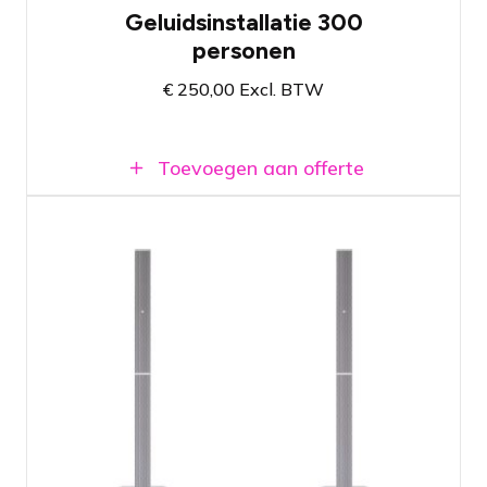
Geluidsinstallatie 300
personen
€
250,00
Excl. BTW
Toevoegen aan offerte
Wit geluidssysteem met twee 12"
subwoofers en kolomspeakers
Past in personenwagens