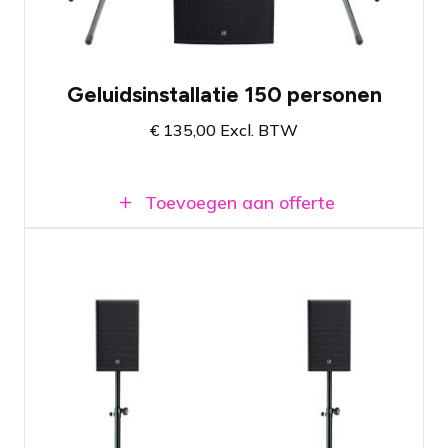
Breda
Geluidsinstallatie 150 personen
€
135,00
Excl. BTW
Toevoegen aan offerte
Geluidssysteem met twee 8"
topspeakers en twee krachtige 18"
subwoofers