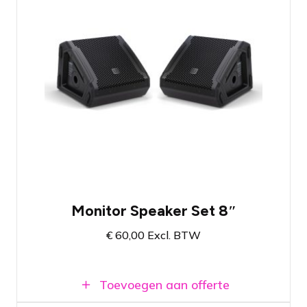
Monitor set met twee 8" actieve
monitoren
Compact en met ingebouwde versterkers
Verschillende handige monitor pre-sets
aanwezig
Beschikbaar in Amsterdam en Breda
Monitor Speaker Set 8″
€
60,00
Excl. BTW
Toevoegen aan offerte