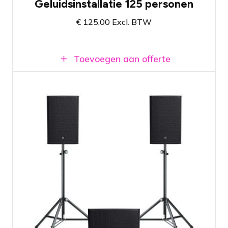
Geluidsinstallatie 125 personen
€
125,00
Excl. BTW
Toevoegen aan offerte
Geluidssysteem met 15" topspeakers en
krachtige 18" subwoofer
Ideaal voor DJ en of band toepassingen
Krachtig en zuiver geluid
Beschikbaar bij vestiging Amsterdam en