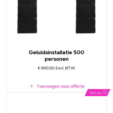
10" line array cabinets en zes krachtige
19" subwoofers
Ingebouwde versterkers, kabels
inbegrepen
Professioneel systeem met zuivere
weergave van geluid en krachtige
basklanken
Enkel beschikbaar voor pro users!
Geluidsinstallatie 500
personen
€
900,00
Excl. BTW
Toevoegen aan offerte
i
PRO AV