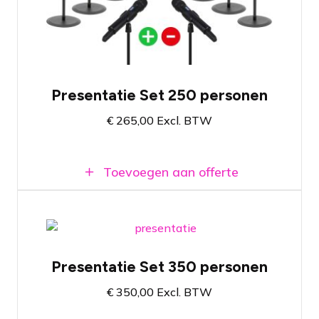
microfoons
Bestaat uit zes speakers en een
mengtafel
Presentatie Set 250 personen
€
265,00
Excl. BTW
Toevoegen aan offerte
Spraakset voor presentaties rond de 350
personen
Presentatie Set 350 personen
Kies zelf het type en aantal benodigde
microfoons
€
350,00
Excl. BTW
Bestaat uit acht speakers en een
mengtafel