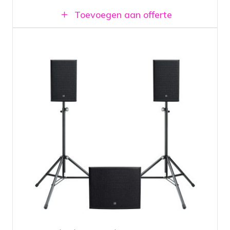
Toevoegen aan offerte
Geluidssysteem met twee 12"
topspeakers en krachtige 18" subwoofer
Populaire geluidset voor feesten en
partijen
Krachtig en zuiver geluid
Beschikbaar bij vestiging Amsterdam en
Breda