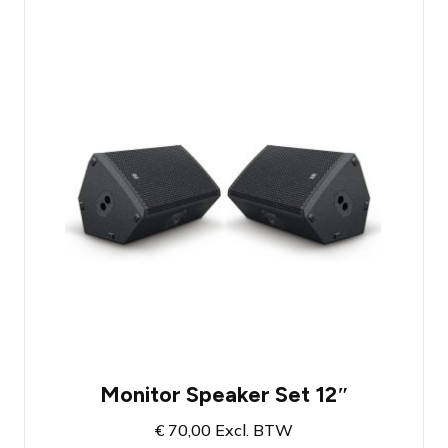
Monitor set met 12" actieve monitoren
Ingebouwde versterkers
Krachtige en zuivere geluidsweergave
Beschikbaar in Amsterdam en Breda
Monitor Speaker Set 12″
€
70,00
Excl. BTW