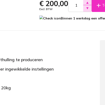
€
200,00
▲
T
▼
Excl. BTW
Binnen 1 werkdag een offer
thulling te produceren
r ingewikkelde instellingen
s 20kg