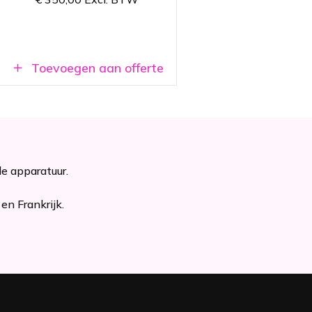
Complete set met alle
benodigde materialen
Toevoegen aan offerte
le apparatuur.
en Frankrijk.