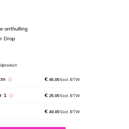
e onthulling
r Drop
fdproduct.
cm
€
ⓘ
45,00
Excl. BTW
r 1
€
ⓘ
25,00
Excl. BTW
€
40,00
Excl. BTW