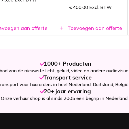
omplete set met alle
Complete set met alle
€
400,00
Excl. BTW
enodigdheden
benodigdheden
voegen aan offerte
Toevoegen aan offerte
1000+ Producten
od van de nieuwste licht, geluid, video en andere audiovisue
Transport service
ansport voor huurorders in heel Nederland, Duitsland, België 
20+ jaar ervaring
Onze verhuur shop is al sinds 2005 een begrip in Nederland.