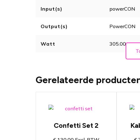
Input(s)
powerCON
Output(s)
PowerCON
Watt
305.00
T
Gerelateerde producte
Compacte set met
B
vier kanonnen
v
Confetti Set 2
Ka
Spetterend effect
I
voor jouw evenement
o
€
130,00
Excl. BTW
€
7