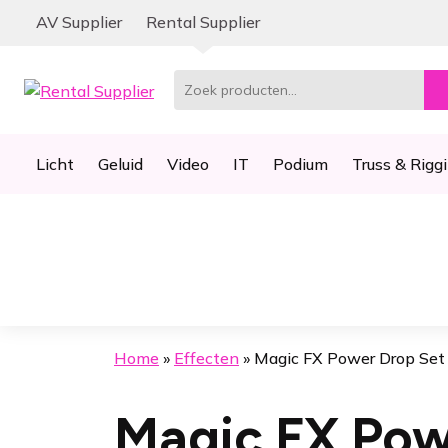
Ga
Ga
AV Supplier
Rental Supplier
door
naar
naar
de
navigatie
inhoud
Zoeken
naar:
Licht
Geluid
Video
IT
Podium
Truss & Rigg
Home
»
Effecten
»
Magic FX Power Drop Set
Magic FX Pow