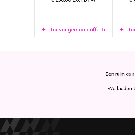
Alle benodigde
C
materialen in één set
b
Toevoegen aan offerte
Toe
Een ruim aanb
We bieden tr