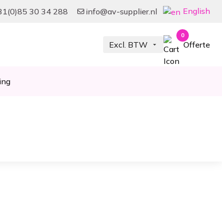
English
31(0)85 30 34 288
info@av-supplier.nl
0
Offerte
ing