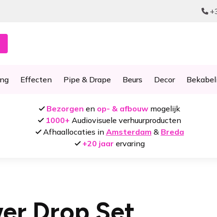
+
ing
Effecten
Pipe & Drape
Beurs
Decor
Bekabel
Bezorgen
en
op- & afbouw
mogelijk
1000+
Audiovisuele verhuurproducten
Afhaallocaties in
Amsterdam
&
Breda
+20 jaar
ervaring
er Drop Set