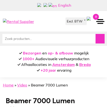
Ga
Ga
English
door
naar
naar
de
0
navigatie
inhoud
Zoeken
naar:
Bezorgen
en
op- & afbouw
mogelijk
1000+
Audiovisuele verhuurproducten
Afhaallocaties in
Amsterdam
&
Breda
+20 jaar
ervaring
Home
»
Video
»
Beamer 7000 Lumen
Beamer 7000 Lumen