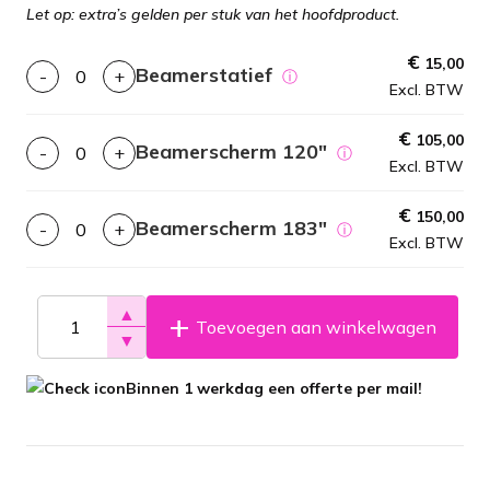
Let op: extra’s gelden per stuk van het hoofdproduct.
€
15,00
Beamerstatief
-
+
ⓘ
Excl. BTW
€
105,00
Beamerscherm 120″
-
+
ⓘ
Excl. BTW
€
150,00
Beamerscherm 183″
-
+
ⓘ
Excl. BTW
▲
Toevoegen aan winkelwagen
▼
Binnen 1 werkdag een offerte per mail!