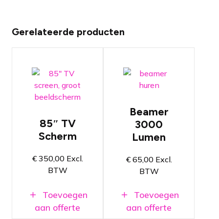
Gerelateerde producten
TV scherm
met
Projector
beelddiagonaal
met 3000
van 216cm
ANSI-
Beamer
Inclusief TV
Lumen
statief,
85″ TV
3000
Beschikt over
stroom en
Scherm
verschillende
Lumen
HDMI kabel
instelmogelijkheden
4K
Ideaal voor
€
350,00
Excl.
€
65,00
Excl.
Beeldkwaliteit
kleinere
BTW
BTW
Voor grote
ruimtes
video
toepassingen
Toevoegen
Toevoegen
aan offerte
aan offerte