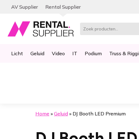
Ga
Ga
AV Supplier
Rental Supplier
door
naar
naar
de
navigatie
inhoud
Zoeken
naar:
Licht
Geluid
Video
IT
Podium
Truss & Rigg
Home
»
Geluid
»
DJ Booth LED Premium
DJ Booth LED