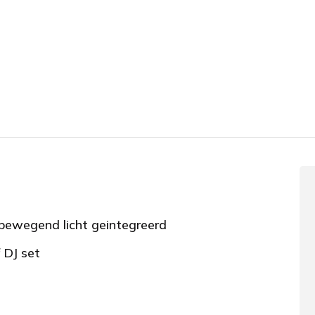
bewegend licht geintegreerd
f DJ set