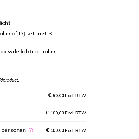
icht
oller of DJ set met 3
bouwde lichtcontroller
fdproduct.
€
50,00
Excl. BTW
€
100,00
Excl. BTW
5 personen
€
ⓘ
100,00
Excl. BTW