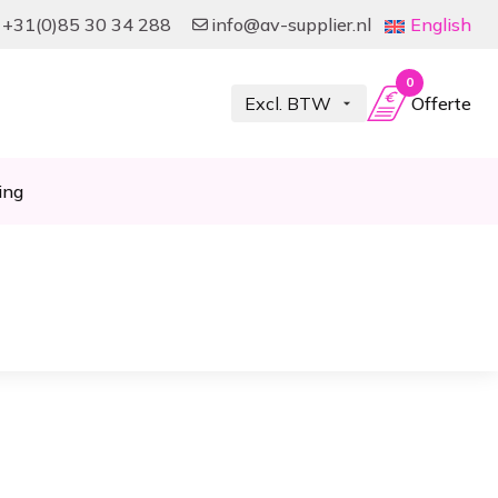
+31(0)85 30 34 288
info@av-supplier.nl
English
0
Offerte
ing