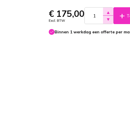
€
175,00
▲
T
▼
Excl. BTW
Binnen 1 werkdag een offerte per mai