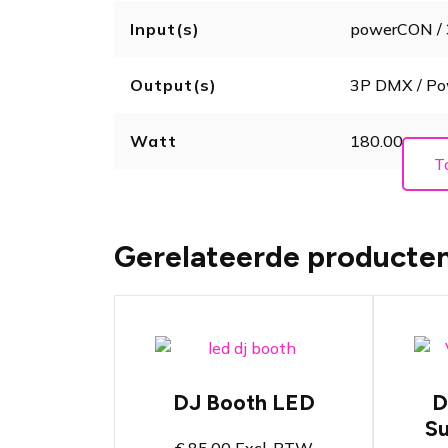
Input(s)
powerCON /
Output(s)
3P DMX / P
Watt
180.00
T
Gerelateerde producte
U
DJ Booth met
m
ingebouwde LED
l
verlichting
DJ Booth LED
D
M
Lichtsturing met
S
b
lichtprogramma's
i
€
85,00
Excl. BTW