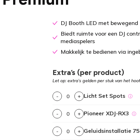
DJ Booth LED met bewegend l
Biedt ruimte voor een DJ contr
mediaspelers
Makkelijk te bedienen via inge
Extra’s (per product)
Let op: extra’s gelden per stuk van het hoo
Licht Set Spots
-
+
ⓘ
Pioneer XDJ-RX3
-
+
ⓘ
Geluidsinstallatie 7
-
+