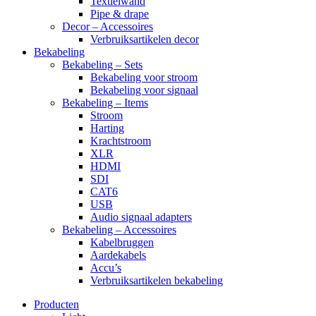
Textielwand
Pipe & drape
Decor – Accessoires
Verbruiksartikelen decor
Bekabeling
Bekabeling – Sets
Bekabeling voor stroom
Bekabeling voor signaal
Bekabeling – Items
Stroom
Harting
Krachtstroom
XLR
HDMI
SDI
CAT6
USB
Audio signaal adapters
Bekabeling – Accessoires
Kabelbruggen
Aardekabels
Accu’s
Verbruiksartikelen bekabeling
Producten