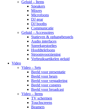
Geluid – Items
Speakers
Mixers
Microfoons
DJ gear
DJ booths
Communicatie
Geluid – Accessoires
Statieven & ophangbeugels
Audio interfaces
Spreekgestoeltes
Hoofdtelefoons
Stroomvoorziening
Verbruiksartikelen geluid
Video
Video – Sets
Beeld voor presentatie
Beeld voor beurs
Beeld voor vergadering
Beeld voor congres
Beeld voor broadcast
Video – Items
TV schermen
Touchscreens
Beamers