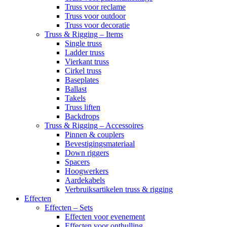
Truss voor reclame
Truss voor outdoor
Truss voor decoratie
Truss & Rigging – Items
Single truss
Ladder truss
Vierkant truss
Cirkel truss
Baseplates
Ballast
Takels
Truss liften
Backdrops
Truss & Rigging – Accessoires
Pinnen & couplers
Bevestigingsmateriaal
Down riggers
Spacers
Hoogwerkers
Aardekabels
Verbruiksartikelen truss & rigging
Effecten
Effecten – Sets
Effecten voor evenement
Effecten voor onthulling