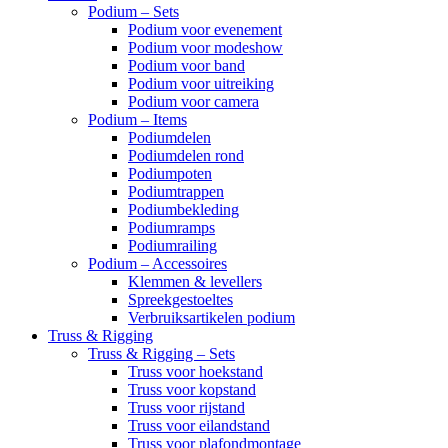
Podium – Sets
Podium voor evenement
Podium voor modeshow
Podium voor band
Podium voor uitreiking
Podium voor camera
Podium – Items
Podiumdelen
Podiumdelen rond
Podiumpoten
Podiumtrappen
Podiumbekleding
Podiumramps
Podiumrailing
Podium – Accessoires
Klemmen & levellers
Spreekgestoeltes
Verbruiksartikelen podium
Truss & Rigging
Truss & Rigging – Sets
Truss voor hoekstand
Truss voor kopstand
Truss voor rijstand
Truss voor eilandstand
Truss voor plafondmontage