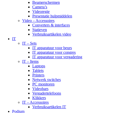
Beamerschermen
Camera’s
Videoregie
Presentatie hulpmiddelen
Video – Accessoires
Converters & interfaces
Statieven
Verbruiksartikelen video
IT
IT – Sets
IT apparatuur voor beurs
IT apparatuur voor congres
IT apparatuur voor vergadering
IT – Items
Laptops
Tablets
Printers
Netwerk switches
PC monitoren
Videobars
Vergadertelefoons
Klikkers
IT – Accessoires
Verbruiksartikelen IT
Podium