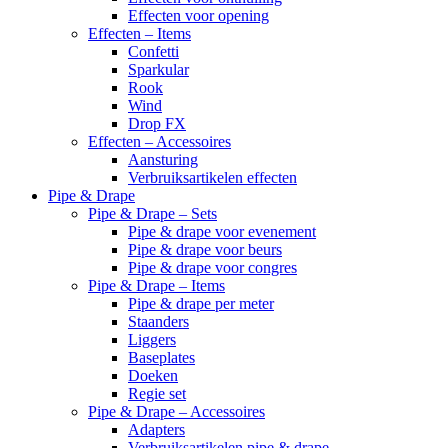
Effecten voor opening
Effecten – Items
Confetti
Sparkular
Rook
Wind
Drop FX
Effecten – Accessoires
Aansturing
Verbruiksartikelen effecten
Pipe & Drape
Pipe & Drape – Sets
Pipe & drape voor evenement
Pipe & drape voor beurs
Pipe & drape voor congres
Pipe & Drape – Items
Pipe & drape per meter
Staanders
Liggers
Baseplates
Doeken
Regie set
Pipe & Drape – Accessoires
Adapters
Verbruiksartikelen pipe & drape