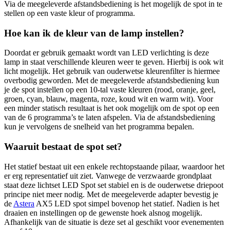
Via de meegeleverde afstandsbediening is het mogelijk de spot in te
stellen op een vaste kleur of programma.
Hoe kan ik de kleur van de lamp instellen?
Doordat er gebruik gemaakt wordt van LED verlichting is deze
lamp in staat verschillende kleuren weer te geven. Hierbij is ook wit
licht mogelijk. Het gebruik van ouderwetse kleurenfilter is hiermee
overbodig geworden. Met de meegeleverde afstandsbediening kun
je de spot instellen op een 10-tal vaste kleuren (rood, oranje, geel,
groen, cyan, blauw, magenta, roze, koud wit en warm wit). Voor
een minder statisch resultaat is het ook mogelijk om de spot op een
van de 6 programma’s te laten afspelen. Via de afstandsbediening
kun je vervolgens de snelheid van het programma bepalen.
Waaruit bestaat de spot set?
Het statief bestaat uit een enkele rechtopstaande pilaar, waardoor het
er erg representatief uit ziet. Vanwege de verzwaarde grondplaat
staat deze lichtset LED Spot set stabiel en is de ouderwetse driepoot
principe niet meer nodig. Met de meegeleverde adapter bevestig je
de
Astera
AX5 LED spot simpel bovenop het statief. Nadien is het
draaien en instellingen op de gewenste hoek alsnog mogelijk.
Afhankelijk van de situatie is deze set al geschikt voor evenementen