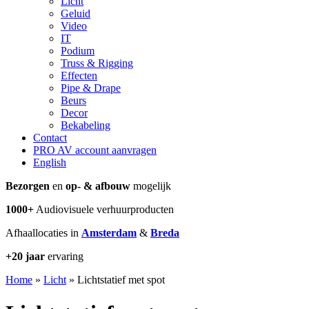
Licht
Geluid
Video
IT
Podium
Truss & Rigging
Effecten
Pipe & Drape
Beurs
Decor
Bekabeling
Contact
PRO AV account aanvragen
English
Bezorgen
en
op- & afbouw
mogelijk
1000+
Audiovisuele verhuurproducten
Afhaallocaties in
Amsterdam
&
Breda
+20 jaar
ervaring
Home
»
Licht
»
Lichtstatief met spot