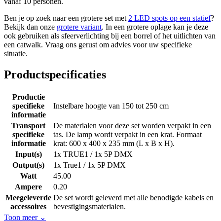
vanaf 10 personen.
Ben je op zoek naar een grotere set met
2 LED spots op een statief
?
Bekijk dan onze
grotere variant
. In een grotere oplage kan je deze
ook gebruiken als sfeerverlichting bij een borrel of het uitlichten van
een catwalk. Vraag ons gerust om advies voor uw specifieke
situatie.
Productspecificaties
Productie
specifieke
Instelbare hoogte van 150 tot 250 cm
informatie
Transport
De materialen voor deze set worden verpakt in een
specifieke
tas. De lamp wordt verpakt in een krat. Formaat
informatie
krat: 600 x 400 x 235 mm (L x B x H).
Input(s)
1x TRUE1 / 1x 5P DMX
Output(s)
1x True1 / 1x 5P DMX
Watt
45.00
Ampere
0.20
Meegeleverde
De set wordt geleverd met alle benodigde kabels en
accessoires
bevestigingsmaterialen.
Toon meer
⌄