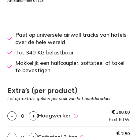
Artikelnummer 04113
Past op universele airwall tracks van hotels
over de hele wereld
Tot 340 KG belastbaar
Makkelijk een halfcoupler, softsteel of takel
te bevestigen
Extra’s (per product)
Let op: extra’s gelden per stuk van het hoofdproduct.
€
300,00
Hoogwerker
-
+
ⓘ
Excl. BTW
€
2,50
Softsteel 2 ton