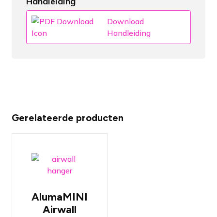
Handleiding
Download
Handleiding
Gerelateerde producten
Past op
universele
airwall tracks
van hotels
over de hele
AlumaMINI
wereld
Airwall
Tot 113 KG