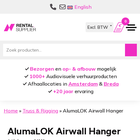
Ga
Ga
English
door
naar
naar
de
0
navigatie
inhoud
Zoeken
naar:
Bezorgen
en
op- & afbouw
mogelijk
1000+
Audiovisuele verhuurproducten
Afhaallocaties in
Amsterdam
&
Breda
+20 jaar
ervaring
Home
»
Truss & Rigging
»
AlumaLOK Airwall Hanger
AlumaLOK Airwall Hanger