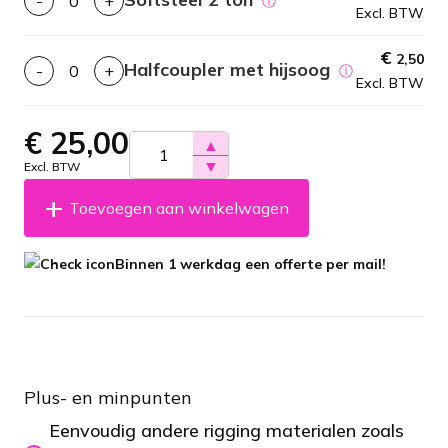
-
+
ⓘ
Excl. BTW
€
2,50
Halfcoupler met hijsoog
-
+
ⓘ
Excl. BTW
€
25,00
▲
▼
Excl. BTW
Toevoegen aan winkelwagen
Binnen 1 werkdag een offerte per mail!
Plus- en minpunten
Eenvoudig andere rigging materialen zoals