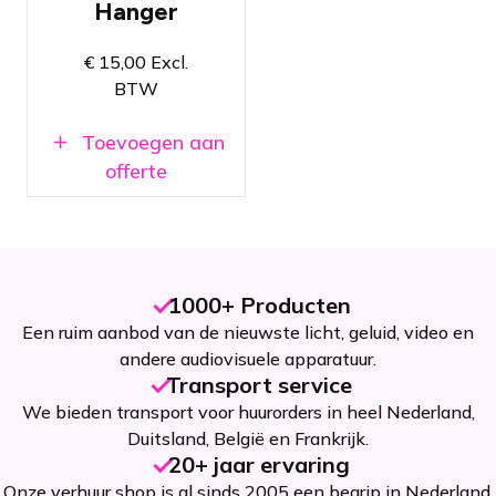
belastbaar
Hanger
Goed te
gebruiken als
€
15,00
Excl.
kabelpick of
BTW
ophangpunt
voor lichte
materialen
Toevoegen aan
offerte
1000+ Producten
Een ruim aanbod van de nieuwste licht, geluid, video en
andere audiovisuele apparatuur.
Transport service
We bieden transport voor huurorders in heel Nederland,
Duitsland, België en Frankrijk.
20+ jaar ervaring
Onze verhuur shop is al sinds 2005 een begrip in Nederland.