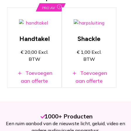
i
PRO AV
Drie types
shackle
Handtakel
beschikbaar.
belastbaar
Zie
tot 1000 KG
productpagina.
Handtakel
Shackle
10 meter
Kies de
lange
shackle voor
takelketting
jouw
€
20,00
Excl.
€
1,00
Excl.
toepassing
BTW
BTW
Laag eigen
en locatie
gewicht
(28,5 KG)
Gecertificeerde
Toevoegen
Toevoegen
Crosby
aan offerte
aan offerte
shackles
1000+ Producten
Een ruim aanbod van de nieuwste licht, geluid, video en
andere audiovisuele apparatuur.