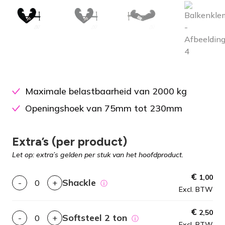
Maximale belastbaarheid van 2000 kg
Openingshoek van 75mm tot 230mm
Extra’s (per product)
Let op: extra’s gelden per stuk van het hoofdproduct.
€
1,00
Shackle
-
+
ⓘ
Excl. BTW
€
2,50
Softsteel 2 ton
-
+
ⓘ
Excl. BTW