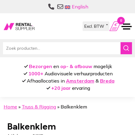
Ga
Ga
English
door
naar
naar
de
0
navigatie
inhoud
Zoeken
naar:
Bezorgen
en
op- & afbouw
mogelijk
1000+
Audiovisuele verhuurproducten
Afhaallocaties in
Amsterdam
&
Breda
+20 jaar
ervaring
Home
»
Truss & Rigging
»
Balkenklem
Balkenklem