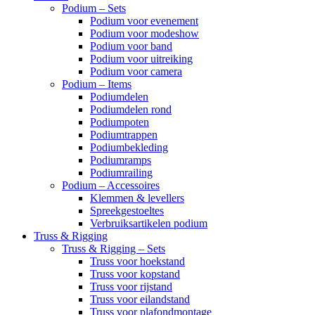
Podium – Sets
Podium voor evenement
Podium voor modeshow
Podium voor band
Podium voor uitreiking
Podium voor camera
Podium – Items
Podiumdelen
Podiumdelen rond
Podiumpoten
Podiumtrappen
Podiumbekleding
Podiumramps
Podiumrailing
Podium – Accessoires
Klemmen & levellers
Spreekgestoeltes
Verbruiksartikelen podium
Truss & Rigging
Truss & Rigging – Sets
Truss voor hoekstand
Truss voor kopstand
Truss voor rijstand
Truss voor eilandstand
Truss voor plafondmontage