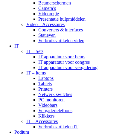
Beamerschermen
Camera’s
Videoregie
Presentatie hulpmiddelen
Video – Accessoires
Converters & interfaces
Statieven
Verbruiksartikelen video
IT
IT – Sets
IT apparatuur voor beurs
IT apparatuur voor congres
IT apparatuur voor vergadering
IT – Items
Laptops
Tablets
Printers
Netwerk switches
PC monitoren
Videobars
Vergadertelefoons
Klikkers
IT – Accessoires
Verbruiksartikelen IT
Podium