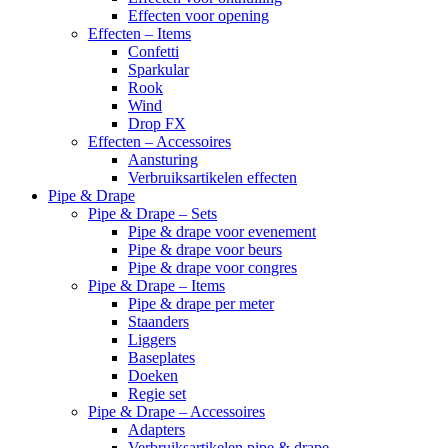
Effecten voor opening
Effecten – Items
Confetti
Sparkular
Rook
Wind
Drop FX
Effecten – Accessoires
Aansturing
Verbruiksartikelen effecten
Pipe & Drape
Pipe & Drape – Sets
Pipe & drape voor evenement
Pipe & drape voor beurs
Pipe & drape voor congres
Pipe & Drape – Items
Pipe & drape per meter
Staanders
Liggers
Baseplates
Doeken
Regie set
Pipe & Drape – Accessoires
Adapters
Verbruiksartikelen pipe & drape