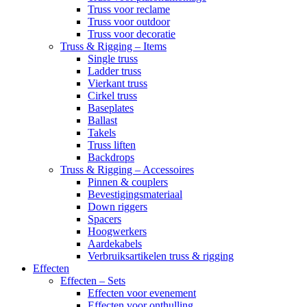
Truss voor reclame
Truss voor outdoor
Truss voor decoratie
Truss & Rigging – Items
Single truss
Ladder truss
Vierkant truss
Cirkel truss
Baseplates
Ballast
Takels
Truss liften
Backdrops
Truss & Rigging – Accessoires
Pinnen & couplers
Bevestigingsmateriaal
Down riggers
Spacers
Hoogwerkers
Aardekabels
Verbruiksartikelen truss & rigging
Effecten
Effecten – Sets
Effecten voor evenement
Effecten voor onthulling