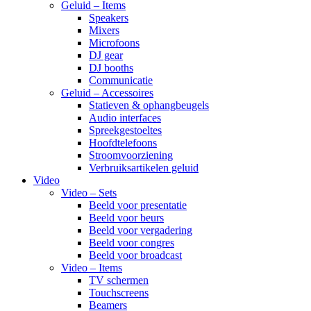
Geluid – Items
Speakers
Mixers
Microfoons
DJ gear
DJ booths
Communicatie
Geluid – Accessoires
Statieven & ophangbeugels
Audio interfaces
Spreekgestoeltes
Hoofdtelefoons
Stroomvoorziening
Verbruiksartikelen geluid
Video
Video – Sets
Beeld voor presentatie
Beeld voor beurs
Beeld voor vergadering
Beeld voor congres
Beeld voor broadcast
Video – Items
TV schermen
Touchscreens
Beamers