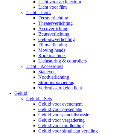
Licht voor architectuur
Licht voor film
Licht – Items
Feestverlichting
Theaterverlichting
Accuverlichting
Beursverlichting
Gebouwverlichting
Filmverlichting
Moving heads
Rookmachines
Lichtsturing & controllers
Licht – Accessoires
Statieven
Noodverlichting
Stroomvoorziening
Verbruiksartikelen licht
Geluid
Geluid – Sets
Geluid voor evenement
Geluid voor presentatie
Geluid voor paneldiscussie
Geluid voor vergadering
Geluid voor rondleiding
Geluid voor simultaan vertaling