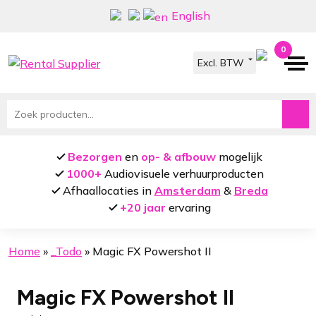
Ga
Ga
English
door
naar
naar
de
0
navigatie
inhoud
Zoeken
naar:
Bezorgen
en
op- & afbouw
mogelijk
1000+
Audiovisuele verhuurproducten
Afhaallocaties in
Amsterdam
&
Breda
+20 jaar
ervaring
Home
»
_Todo
»
Magic FX Powershot II
Magic FX Powershot II