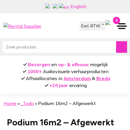
Ga
Ga
English
door
naar
naar
de
0
navigatie
inhoud
Zoeken
naar:
Bezorgen
en
op- & afbouw
mogelijk
1000+
Audiovisuele verhuurproducten
Afhaallocaties in
Amsterdam
&
Breda
+20 jaar
ervaring
Home
»
_Todo
»
Podium 16m2 – Afgewerkt
Podium 16m2 – Afgewerkt