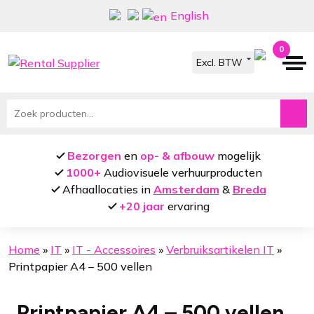
Ga
Ga
English
door
naar
naar
de
0
navigatie
inhoud
Zoeken
naar:
Bezorgen
en
op- & afbouw
mogelijk
1000+
Audiovisuele verhuurproducten
Afhaallocaties in
Amsterdam
&
Breda
+20 jaar
ervaring
Home
»
IT
»
IT - Accessoires
»
Verbruiksartikelen IT
»
Printpapier A4 – 500 vellen
Printpapier A4 – 500 vellen