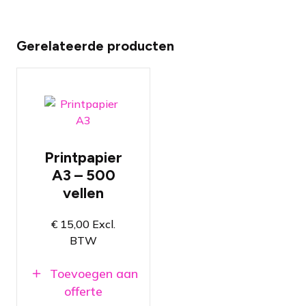
Gerelateerde producten
500 vellen
Printpapier
A3 papier
A3 – 500
Wit papier
vellen
Geschikt voor
onze
kleurenprinter
€
15,00
Excl.
BTW
Toevoegen aan
offerte