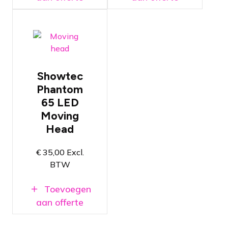
Witte
moving
head met 65
watt
krachtige
Showtec
LED
Phantom
lichtbron
65 LED
Split colour,
draaiende
Moving
gobo's en 3-
Head
facet prisma
Zowel
€
35,00
Excl.
stand-alone
BTW
als met
DMX te
gebruiken
Toevoegen
aan offerte