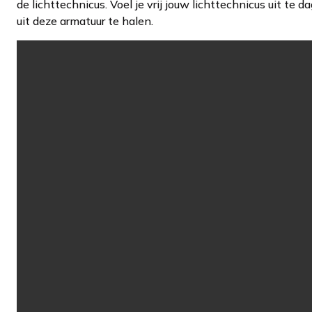
de lichttechnicus. Voel je vrij jouw lichttechnicus uit te 
uit deze armatuur te halen.