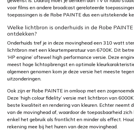
gewenst is. Daarbij moet je denken aan TV of radio studi
voor films en andere broadcast gerelateerde toepassingen
toepassingen is de Robe PAINTE dus een uitstekende ke
Welke lichtbron is onderhuids in de Robe PAINTE
ontdekken?
Onderhuids tref je in deze movinghead een 310 watt ste
lichtbron met een kleurtemperatuur van 6700K. Dit betre
‘HP engine’ oftewel high performance versie. Deze engine
meest hoge lichtopbrengst en optimale kleurkarakteristi
algemeen genomen kom je deze versie het meeste tegen. 
uitzonderingen.
Ook zijn er Robe PAINTE in omloop met een zogenoemde 
Deze ‘high colour fidelity’ versie met lichtbron van 6000K
beste kwaliteit en rendering van kleuren. Echter neemt d
van de movinghead af, waardoor de toepasbaarheid zich 
enkel het gebruik als frontlicht en minder als effect. Hou
rekening mee bij het huren van deze movinghead.