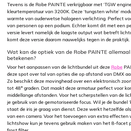
Tevens is de Robe PAINTE verkrijgbaar met ‘TGW engine
kleurtemperatuur van 3200K. Deze ‘tungsten white’ modu
warmte van ouderwetse halogeen verlichting. Perfect voo
van personen op een podium. Echter komt dit met een pe
versie levert namelijk de laagste output wat betreft licht
komt deze versie daarom nauwelijks tegen in de praktijk.
Wat kan de optiek van de Robe PAINTE allemaal 
betekenen?
Voor het aanpassen van de lichtbundel uit deze
Robe
PAI
deze spot over tal van opties die op afstand van DMX aan
Zo beschikt deze movinghead over een elektronisch zoo
tot 48° graden. Dat maakt deze armatuur perfect voor kor
middellange afstanden. Voor het scherpstellen van de l
je gebruik van de gemotoriseerde focus. Wil je de bundel ‘
staat de iris je graag van dienst. Deze werkt hetzelfde a
van een camera. Voor het toevoegen van extra effecten 
lichtshow kun je tevens gebruik maken van het 8-facet p
frost filter.