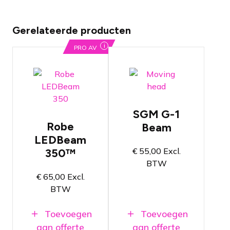
Gerelateerde producten
i
PRO AV
Draadloze
IP65 LED
Moving
12x 40W
Head
RGBW
SGM G-1
Multichips
2.8º
Robe
Beam
openingshoek,
8.200-lumen
LEDBeam
19 gobos en
lichtbron
kleurenwiel
€
55,00
Excl.
350™
Zoom range
BTW
Stil in
van 3,8 tot
gebruik,
€
65,00
Excl.
60 graden
flicker-free
BTW
en geen
hotspots
Toevoegen
Toevoegen
aan offerte
aan offerte