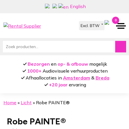
Ga
Ga
English
door
naar
naar
de
0
navigatie
inhoud
Zoeken
naar:
Bezorgen
en
op- & afbouw
mogelijk
1000+
Audiovisuele verhuurproducten
Afhaallocaties in
Amsterdam
&
Breda
+20 jaar
ervaring
Home
»
Licht
»
Robe PAINTE®
Robe PAINTE®