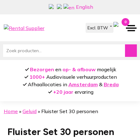
Ga
Ga
English
door
naar
naar
de
0
navigatie
inhoud
Zoeken
naar:
Bezorgen
en
op- & afbouw
mogelijk
1000+
Audiovisuele verhuurproducten
Afhaallocaties in
Amsterdam
&
Breda
+20 jaar
ervaring
Home
»
Geluid
»
Fluister Set 30 personen
Fluister Set 30 personen