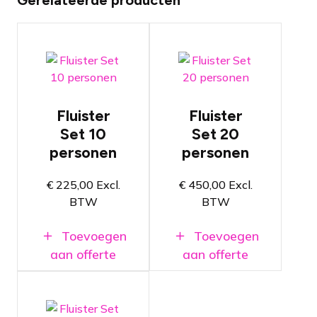
Gerelateerde producten
Fluister Set
Fluister Set
met 10
met 20
ontvangers
ontvangers
en 1 zender
en 1 zender
Kan gebruikt
Kan gebruikt
worden als
worden als
rondleiding-,
rondleiding-,
Fluister
Fluister
vertaal- of
vertaal- of
Set 10
Set 20
tourguide
tourguide
systeem
systeem
personen
personen
Bruikbaar in
Bruikbaar in
heel Europa
heel Europa
€
225,00
Excl.
€
450,00
Excl.
dankzij 2,4
dankzij 2,4
BTW
BTW
GHz ISM-
GHz ISM-
band
band
Toevoegen
Toevoegen
Maximale
Maximale
gebruiksduur
gebruiksduur
aan offerte
aan offerte
van 16 uur
van 16 uur
Fluister Set
met 40
ontvangers
en 1 zender