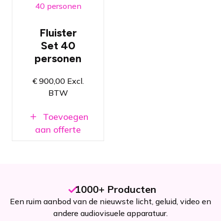
Kan gebruikt
worden als
rondleiding-,
Fluister
vertaal- of
Set 40
tourguide
systeem
personen
Bruikbaar in
heel Europa
€
900,00
Excl.
dankzij 2,4
BTW
GHz ISM-
band
Toevoegen
Maximale
gebruiksduur
aan offerte
van 16 uur
1000+ Producten
Een ruim aanbod van de nieuwste licht, geluid, video en
andere audiovisuele apparatuur.