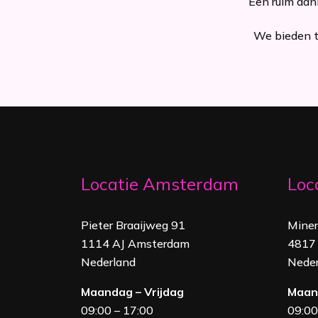
Een ruim aanb
We bieden tr
Locatie Amsterdam
Loc
Pieter Braaijweg 91
Mine
1114 AJ Amsterdam
4817 
Nederland
Neder
Maandag – Vrijdag
Maand
09:00 – 17:00
09:00