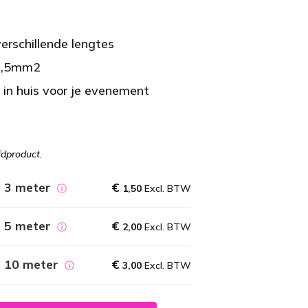
erschillende lengtes
 1,5mm2
 in huis voor je evenement
fdproduct.
 3 meter
€
ⓘ
1,50
Excl. BTW
 5 meter
€
ⓘ
2,00
Excl. BTW
l 10 meter
€
ⓘ
3,00
Excl. BTW