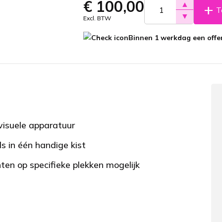
€
100,00
▲
T
▼
Excl. BTW
Binnen 1 werkdag een offer
visuele apparatuur
s in één handige kist
n op specifieke plekken mogelijk