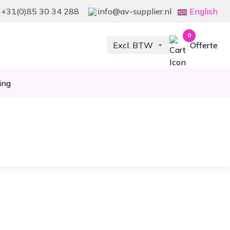
+31(0)85 30 34 288
info@av-supplier.nl
English
0
Offerte
ing