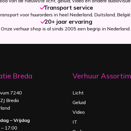
od van de nieuwste licht, geluid, video en andere audiovisue
Transport service
ansport voor huurorders in heel Nederland, Duitsland, België 
20+ jaar ervaring
Onze verhuur shop is al sinds 2005 een begrip in Nederland.
atie Breda
Verhuur Assorti
rvum 7240
Licht
ZJ Breda
Geluid
land
Video
ag – Vrijdag
IT
 – 17:00