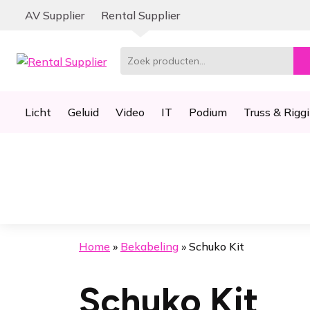
Ga
Ga
AV Supplier
Rental Supplier
door
naar
naar
de
navigatie
inhoud
Zoeken
naar:
Licht
Geluid
Video
IT
Podium
Truss & Rigg
Home
»
Bekabeling
»
Schuko Kit
Schuko Kit