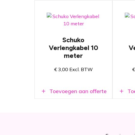
Aders met dikte van
A
Schuko
2,5mm2
2
Verlengkabel 10
V
Lengte van 10 meter
L
meter
NEN3140 gekeurd
N
€
3,00
Excl. BTW
€
Toevoegen aan offerte
Toe