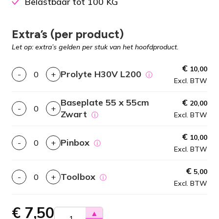
Belastbaar tot 100 KG
Extra’s (per product)
Let op: extra’s gelden per stuk van het hoofdproduct.
€
10,00
Prolyte H30V L200
-
+
ⓘ
Excl. BTW
Baseplate 55 x 55cm
€
20,00
-
+
Zwart
ⓘ
Excl. BTW
€
10,00
Pinbox
-
+
ⓘ
Excl. BTW
€
5,00
Toolbox
-
+
ⓘ
Excl. BTW
€
7,50
▲