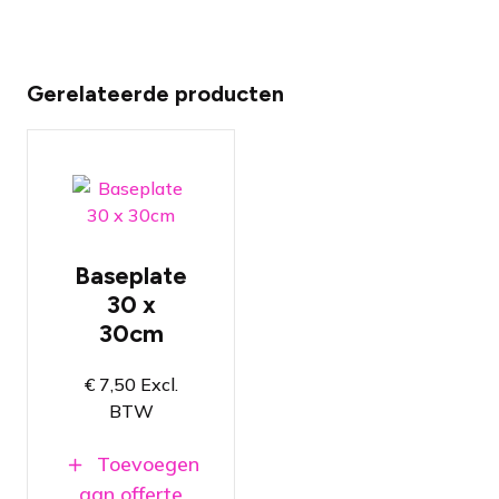
Gerelateerde producten
Baseplate of
topplate
van 30 x 30
cm
Baseplate
Beschikbaar
in zilver of
30 x
zwart
30cm
Veelzijdige
sterke
€
7,50
Excl.
Prolyte
H30V truss
BTW
baseplate of
topplate
Toevoegen
aan offerte