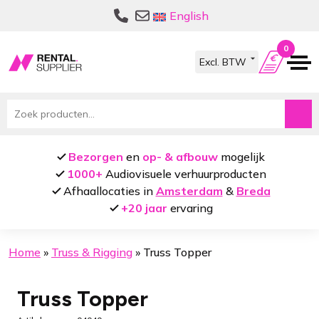
Ga
Ga
English
door
naar
naar
de
0
navigatie
inhoud
Zoeken
naar:
Bezorgen
en
op- & afbouw
mogelijk
1000+
Audiovisuele verhuurproducten
Afhaallocaties in
Amsterdam
&
Breda
+20 jaar
ervaring
Home
»
Truss & Rigging
»
Truss Topper
Truss Topper