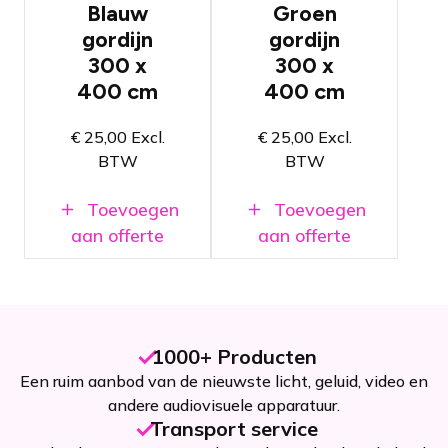
Geplooid
Ongeplooid
Blauw
Groen
voor een
voor een
gordijn
gordijn
elegant
strakke
uiterlijk
achtergrond
300 x
300 x
Vervaardigd
Gemaakt
400 cm
400 cm
van dimout
van Molton
stof
stof
€
25,00
Excl.
€
25,00
Excl.
BTW
BTW
Toevoegen
Toevoegen
aan offerte
aan offerte
1000+ Producten
Een ruim aanbod van de nieuwste licht, geluid, video en
andere audiovisuele apparatuur.
Transport service