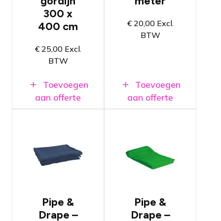
gordijn
meter
elegant
tussen 1.8
uiterlijk
300 x
en 4 meter
Vervaardigd
€
20,00
Excl.
400 cm
in hoogte
van MGS
BTW
Beschikbaar
doek
in
€
25,00
Excl.
Amsterdam
BTW
en Breda
Toevoegen
Toevoegen
aan offerte
aan offerte
Pipe &
Pipe &
Drape doek
Drape doek
3 x 4 meter
3 x 4 meter
in blauwe
in groene
Pipe &
Pipe &
kleur
kleur
Drape –
Drape –