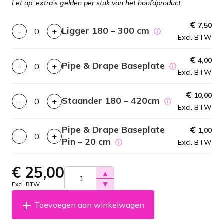
Let op: extra’s gelden per stuk van het hoofdproduct.
€
7,50
Ligger 180 – 300 cm
-
+
ⓘ
Excl. BTW
€
4,00
Pipe & Drape Baseplate
-
+
ⓘ
Excl. BTW
€
10,00
Staander 180 – 420cm
-
+
ⓘ
Excl. BTW
Pipe & Drape Baseplate
€
1,00
-
+
Pin – 20 cm
ⓘ
Excl. BTW
€
25,00
▲
▼
Excl. BTW
Toevoegen aan winkelwagen