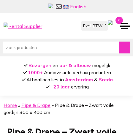
Ga
Ga
English
door
naar
naar
de
0
navigatie
inhoud
Zoeken
naar:
Bezorgen
en
op- & afbouw
mogelijk
1000+
Audiovisuele verhuurproducten
Afhaallocaties in
Amsterdam
&
Breda
+20 jaar
ervaring
Home
»
Pipe & Drape
»
Pipe & Drape – Zwart voile
gordijn 300 x 400 cm
Pipe & Drape – Zwart voile