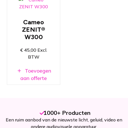
21 x 15 W
RGBW LED
Wash
Cameo
IP65 en
daarmee
ZENIT®
geschikt voor
W300
buitengebruik
Bedienbaar via W-
€
45,00
Excl.
DMX™, RDM,
DMX of
BTW
afstandsbediening
Toevoegen
aan offerte
1000+ Producten
Een ruim aanbod van de nieuwste licht, geluid, video en
andere audiovisuele apparatuur.