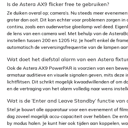
Is de Astera AX9 flicker free te gebruiken?
Ze duiken overal op; camera’s. Nu steeds meer evenement
groter dan ooit. Dit kan echter voor problemen zorgen i
continu, zoals een ouderwetse gloeilamp wel deed. Eigen
de lens van een camera wel. Met behulp van de AsteraBox
instellen tussen 200 en 1205 Hz. Je hoeft enkel de frame
automatisch de verversingsfrequentie van de lampen aan,
Wat doet het diefstal alarm van een Astera fixtu
Ook de Astera AX9 PowerPAR is voorzien van een beweg
armatuur auditieve en visuele signalen geven, mits deze i
lichtflitsen. Dit schrikt mogelijk kwaadwillenden af om do
en de vertraging van het alarm volledig naar wens instell
Wat is de ‘Enter and Leave Standby’ functie van
Stel je bouwt alle apparatuur voor een evenement of film
dag zoveel mogelijk accu-capaciteit over hebben. De enter
by modus halen. Je kunt hier ook tijden aan koppelen, w