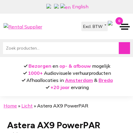
Ga
Ga
English
door
naar
naar
de
0
navigatie
inhoud
Zoeken
naar:
Bezorgen
en
op- & afbouw
mogelijk
1000+
Audiovisuele verhuurproducten
Afhaallocaties in
Amsterdam
&
Breda
+20 jaar
ervaring
Home
»
Licht
»
Astera AX9 PowerPAR
Astera AX9 PowerPAR