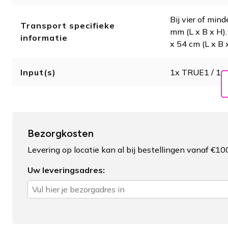
Bij vier of min
Transport specifieke
mm (L x B x H).
informatie
x 54 cm (L x B 
Input(s)
1x TRUE1 / 1
Bezorgkosten
Levering op locatie kan al bij bestellingen vanaf €10
Uw leveringsadres: