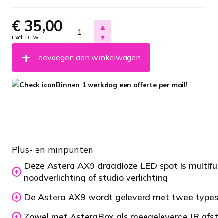
€
35,00
▲
▼
Excl. BTW
Toevoegen aan winkelwagen
Binnen 1 werkdag een offerte per mail!
Plus- en minpunten
Deze Astera AX9 draadloze LED spot is multifunct
noodverlichting of studio verlichting
De Astera AX9 wordt geleverd met twee types fi
Zowel met AsteraBox als meegeleverde IR afst