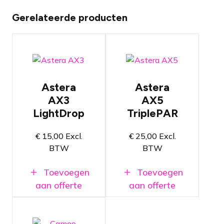
Gerelateerde producten
Compacte
Veelzijdige
draadloze
draadloze
RGBW LED
RGBAW
accuspot
LED spot
Astera
Astera
Met juiste
Met juiste
AX3
AX5
instelling
instelling
LightDrop
TriplePAR
tot wel 20
tot wel 20
uur te
uur te
gebruiken
gebruiken
€
15,00
Excl.
€
25,00
Excl.
Draadloze
Draadloze
BTW
BTW
communicatie
communicatie
via
via
Toevoegen
Toevoegen
AsteraBox
AsteraBox
aan offerte
aan offerte