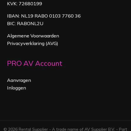
KVK: 72680199
IBAN: NL19 RABO 0103 7760 36
BIC: RABONL2U
Algemene Voorwaarden
Privacyverklaring (AVG)
PRO AV Account
Aanvragen
Inloggen
© 2026 Rental Supplier - A trade name of AV Supplier B.V. - Part