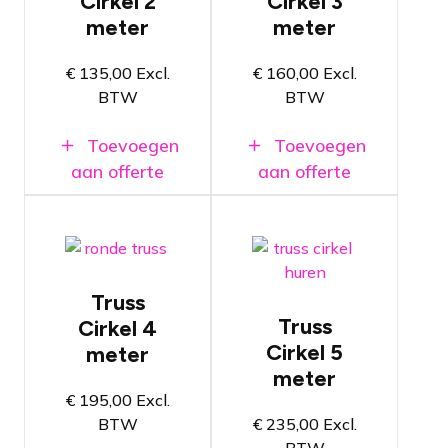
Cirkel 2
Cirkel 3
zwart
zwart
meter
meter
Veelzijdige
Veelzijdige
sterke
sterke
Prolyte
Prolyte
€
135,00
Excl.
€
160,00
Excl.
H30V
H30V
BTW
BTW
vierkant
vierkant
truss
truss
Toevoegen
Toevoegen
aan offerte
aan offerte
Cirkel Truss
Cirkel Truss
4 meter
5 meter
Truss
Beschikbaar
Beschikbaar
Truss
Cirkel 4
in zilver of
in zilver of
zwart
zwart
Cirkel 5
meter
meter
Veelzijdige
Veelzijdige
sterke
sterke
€
195,00
Excl.
Prolyte
Prolyte
BTW
€
235,00
Excl.
H30V
H30V
vierkant
vierkant