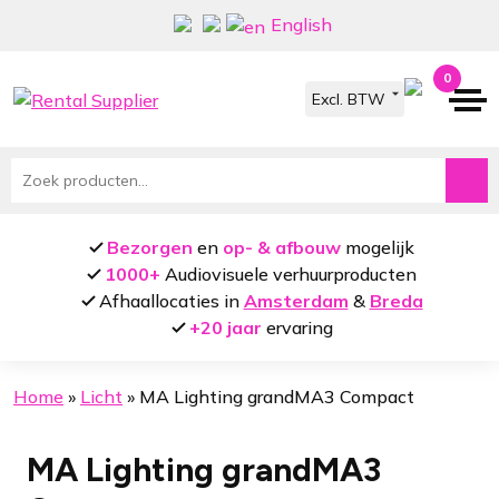
Ga
Ga
English
door
naar
naar
de
0
navigatie
inhoud
Zoeken
naar:
Bezorgen
en
op- & afbouw
mogelijk
1000+
Audiovisuele verhuurproducten
Afhaallocaties in
Amsterdam
&
Breda
+20 jaar
ervaring
Home
»
Licht
»
MA Lighting grandMA3 Compact
MA Lighting grandMA3