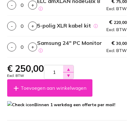
ELC dmXLAN nodeGBx 8
€
75,00
-
+
ⓘ
Excl. BTW
€
220,00
5-polig XLR kabel kit
-
+
ⓘ
Excl. BTW
Samsung 24″ PC Monitor
€
30,00
-
+
ⓘ
Excl. BTW
€
250,00
▲
▼
Excl. BTW
Toevoegen aan winkelwagen
Binnen 1 werkdag een offerte per mail!