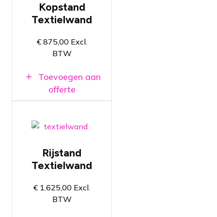
Kopstand
textielwanden
Textielwand
Op basis van
aluminium
textielframes
€
875,00
Excl.
Maatwerkoplossingen
BTW
zijn mogelijk
Toevoegen aan
offerte
Volledig te
personaliseren
Rijstand
textielwanden
Textielwand
Op basis van
aluminium
textielframes
€
1.625,00
Excl.
Maatwerkoplossingen
BTW
zijn mogelijk