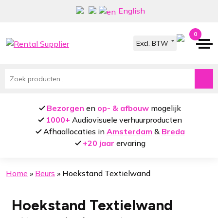
Ga
Ga
English
door
naar
naar
de
0
navigatie
inhoud
Zoeken
naar:
Bezorgen
en
op- & afbouw
mogelijk
1000+
Audiovisuele verhuurproducten
Afhaallocaties in
Amsterdam
&
Breda
+20 jaar
ervaring
Home
»
Beurs
»
Hoekstand Textielwand
Hoekstand Textielwand