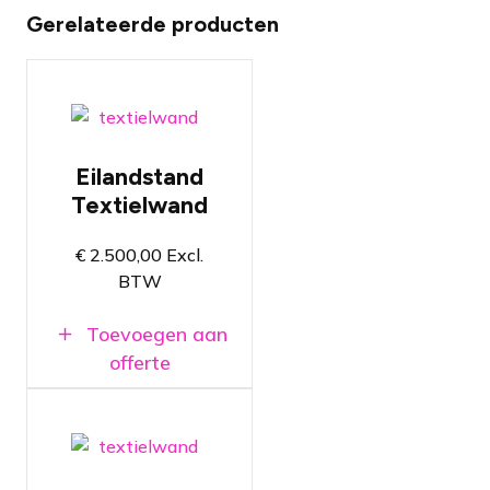
Gerelateerde producten
Volledig te
personaliseren
Eilandstand
textielwanden
Textielwand
Op basis van
aluminium
textielframes
€
2.500,00
Excl.
Maatwerkoplossingen
BTW
zijn mogelijk
Toevoegen aan
offerte
Volledig te
personaliseren