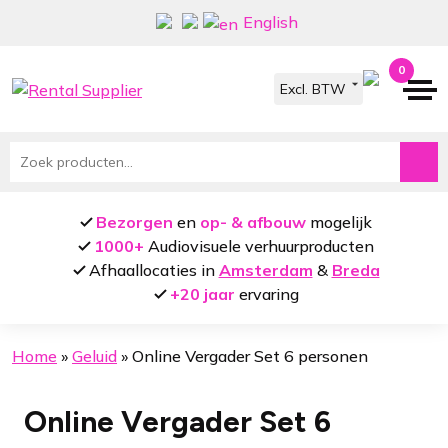
Ga
Ga
English
door
naar
naar
de
0
navigatie
inhoud
Zoeken
naar:
Bezorgen
en
op- & afbouw
mogelijk
1000+
Audiovisuele verhuurproducten
Afhaallocaties in
Amsterdam
&
Breda
+20 jaar
ervaring
Home
»
Geluid
»
Online Vergader Set 6 personen
Online Vergader Set 6