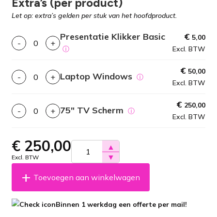
Extra’s (per product)
Let op: extra’s gelden per stuk van het hoofdproduct.
Presentatie Klikker Basic
€
5,00
-
+
ⓘ
Excl. BTW
€
50,00
Laptop Windows
-
+
ⓘ
Excl. BTW
€
250,00
75″ TV Scherm
-
+
ⓘ
Excl. BTW
€
250,00
▲
▼
Excl. BTW
Toevoegen aan winkelwagen
Binnen 1 werkdag een offerte per mail!