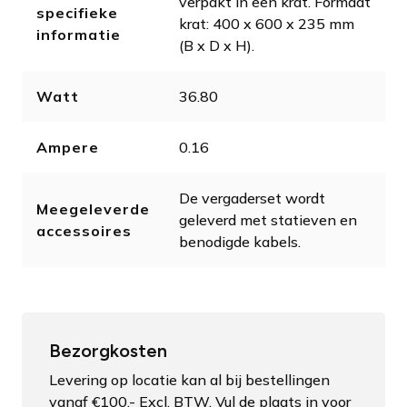
verpakt in een krat. Formaat
specifieke
krat: 400 x 600 x 235 mm
informatie
(B x D x H).
Watt
36.80
Ampere
0.16
De vergaderset wordt
Meegeleverde
geleverd met statieven en
accessoires
benodigde kabels.
Bezorgkosten
Levering op locatie kan al bij bestellingen
vanaf €100,- Excl. BTW. Vul de plaats in voor