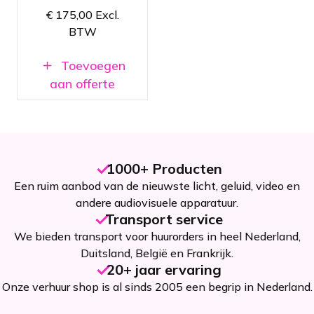
Geen
€
175,00
Excl.
technicus
nodig voor
BTW
bediening
Beschikbaar
Toevoegen
in
aan offerte
Amsterdam
en Breda
1000+ Producten
Een ruim aanbod van de nieuwste licht, geluid, video en
andere audiovisuele apparatuur.
Transport service
We bieden transport voor huurorders in heel Nederland,
Duitsland, België en Frankrijk.
20+ jaar ervaring
Onze verhuur shop is al sinds 2005 een begrip in Nederland.