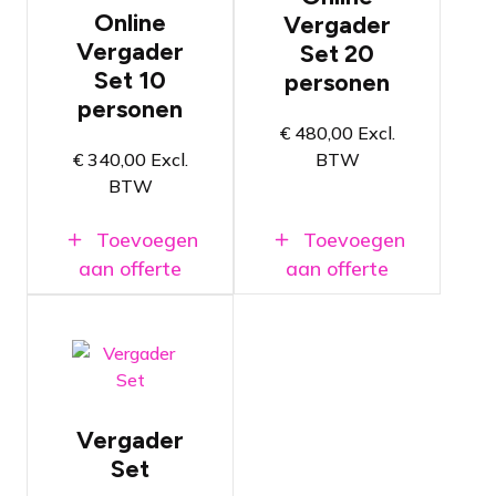
Geschikt
Geschikt
Online
Vergader
voor
voor
Vergader
Set 20
platform
platform
Set 10
naar keuze,
naar keuze,
personen
zoals MS
zoals MS
personen
Teams,
Teams,
€
480,00
Excl.
Zoom,
Zoom,
Webex of
Webex of
€
340,00
Excl.
BTW
Google Meet
Google Meet
BTW
Hoge
Hoge
geluidskwaliteit
geluidskwaliteit
Toevoegen
Toevoegen
aan offerte
aan offerte
Vergaderset
met twee
speakers en
een
mengtafel
Voeg eenvoudig
het aantal
benodigde
Vergader
tafelmicrofoons
Set
toe