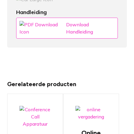
Handleiding
Download
Handleiding
Gerelateerde producten
Vergadertelefoon
Vergadertelefoon
met ingebouwde
externe
speakers en drie
speakers en vijf
extensie
extensie
microfoons
microfoons
Online