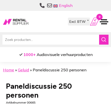
Ga
Ga
English
door
naar
naar
de
0
navigatie
inhoud
Zoeken
naar:
Afhaallocaties in
Amsterdam
&
Breda
Home
»
Geluid
»
Paneldiscussie 250 personen
Paneldiscussie 250
personen
Artikelnummer 00665