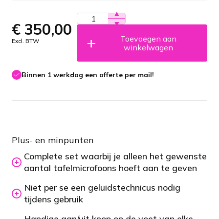
▲
▼
€
350,00
Toevoegen aan
Excl. BTW
winkelwagen
Binnen 1 werkdag een offerte per mail!
Plus- en minpunten
Complete set waarbij je alleen het gewenste
aantal tafelmicrofoons hoeft aan te geven
Niet per se een geluidstechnicus nodig
tijdens gebruik
Handige aan/uit knop op de voet van elke