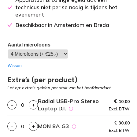
technicus niet per se nodig is tijdens het
evenement
Beschikbaar in Amsterdam en Breda
Aantal microfoons
Wissen
Extra’s (per product)
Let op: extra’s gelden per stuk van het hoofdproduct.
Radial USB-Pro Stereo
€
10,00
-
+
Laptop D.I.
ⓘ
Excl. BTW
€
30,00
MON 8A G3
-
+
ⓘ
Excl. BTW