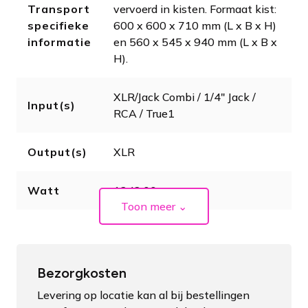
Transport
vervoerd in kisten. Formaat kist:
specifieke
600 x 600 x 710 mm (L x B x H)
informatie
en 560 x 545 x 940 mm (L x B x
H).
XLR/Jack Combi / 1/4" Jack /
Input(s)
RCA / True1
Output(s)
XLR
Watt
1242.00
Toon meer
⌄
Bezorgkosten
Levering op locatie kan al bij bestellingen