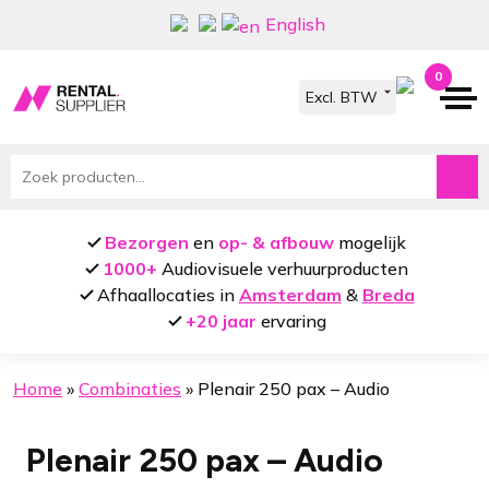
Ga
Ga
English
door
naar
naar
de
0
navigatie
inhoud
Zoeken
naar:
Bezorgen
en
op- & afbouw
mogelijk
1000+
Audiovisuele verhuurproducten
Afhaallocaties in
Amsterdam
&
Breda
+20 jaar
ervaring
Home
»
Combinaties
»
Plenair 250 pax – Audio
Plenair 250 pax – Audio