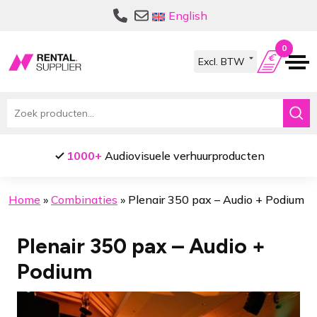
Ga
Ga
English
door
naar
naar
de
0
navigatie
inhoud
Zoeken
naar:
1000+
Audiovisuele verhuurproducten
Home
»
Combinaties
»
Plenair 350 pax – Audio + Podium
Plenair 350 pax – Audio +
Podium