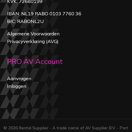
KVK: 72680199
IBAN: NL19 RABO 0103 7760 36
BIC: RABONL2U
Algemene Voorwaarden
Privacyverklaring (AVG)
PRO AV Account
Aanvragen
Inloggen
© 2026 Rental Supplier - A trade name of AV Supplier B.V. - Part