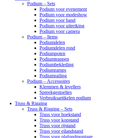
Podium – Sets
Podium voor evenement
Podium voor modeshow
Podium voor band
Podium voor uitreiking
Podium voor camera
Podium – Items
Podiumdelen
Podiumdelen rond
Podiumpoten
Podiumtrappen
Podiumbekleding
Podiumramps
Podiumrailing
Podium – Accessoires
Klemmen & levellers
Spreekgestoeltes
Verbruiksartikelen podium
Truss & Rigging
Truss & Rigging – Sets
Truss voor hoekstand
Truss voor kopstand
Truss voor rijstand
Truss voor eilandstand
Truss voor plafondmontage