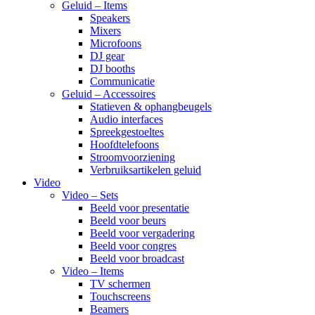
Geluid – Items
Speakers
Mixers
Microfoons
DJ gear
DJ booths
Communicatie
Geluid – Accessoires
Statieven & ophangbeugels
Audio interfaces
Spreekgestoeltes
Hoofdtelefoons
Stroomvoorziening
Verbruiksartikelen geluid
Video
Video – Sets
Beeld voor presentatie
Beeld voor beurs
Beeld voor vergadering
Beeld voor congres
Beeld voor broadcast
Video – Items
TV schermen
Touchscreens
Beamers