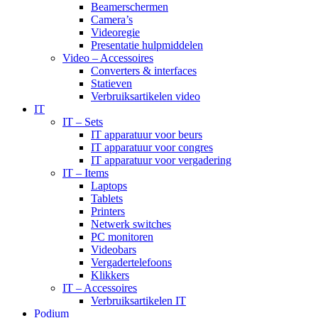
Beamerschermen
Camera’s
Videoregie
Presentatie hulpmiddelen
Video – Accessoires
Converters & interfaces
Statieven
Verbruiksartikelen video
IT
IT – Sets
IT apparatuur voor beurs
IT apparatuur voor congres
IT apparatuur voor vergadering
IT – Items
Laptops
Tablets
Printers
Netwerk switches
PC monitoren
Videobars
Vergadertelefoons
Klikkers
IT – Accessoires
Verbruiksartikelen IT
Podium