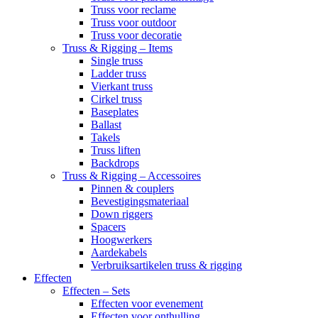
Truss voor reclame
Truss voor outdoor
Truss voor decoratie
Truss & Rigging – Items
Single truss
Ladder truss
Vierkant truss
Cirkel truss
Baseplates
Ballast
Takels
Truss liften
Backdrops
Truss & Rigging – Accessoires
Pinnen & couplers
Bevestigingsmateriaal
Down riggers
Spacers
Hoogwerkers
Aardekabels
Verbruiksartikelen truss & rigging
Effecten
Effecten – Sets
Effecten voor evenement
Effecten voor onthulling