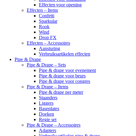
Effecten voor opening
Effecten – Items
Confetti
Sparkular
Rook
Wind
Drop FX
Effecten – Accessoires
Aansturing
Verbruiksartikelen effecten
Pipe & Drape
Pipe & Drape – Sets
Pipe & drape voor evenement
Pipe & drape voor beurs
Pipe & drape voor congres
Pipe & Drape – Items
Pipe & drape per meter
Staanders
Liggers
Baseplates
Doeken
Regie set
Pipe & Drape – Accessoires
Adapters
Verbruiksartikelen pipe & drape