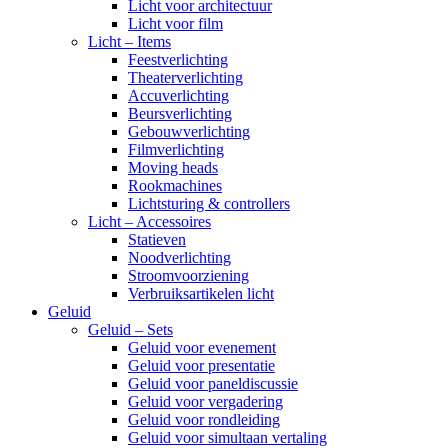
Licht voor architectuur
Licht voor film
Licht – Items
Feestverlichting
Theaterverlichting
Accuverlichting
Beursverlichting
Gebouwverlichting
Filmverlichting
Moving heads
Rookmachines
Lichtsturing & controllers
Licht – Accessoires
Statieven
Noodverlichting
Stroomvoorziening
Verbruiksartikelen licht
Geluid
Geluid – Sets
Geluid voor evenement
Geluid voor presentatie
Geluid voor paneldiscussie
Geluid voor vergadering
Geluid voor rondleiding
Geluid voor simultaan vertaling