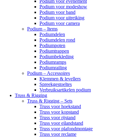
Podium voor evenement
Podium voor modeshow
Podium voor band
Podium voor uitreiking
Podium voor camera
Podium – Items
Podiumdelen
Podiumdelen rond
Podiumpoten
Podiumtrappen
Podiumbekleding
Podiumramps
Podiumrailing
Podium – Accessoires
Klemmen & levellers
Spreekgestoeltes
Verbruiksartikelen podium
Truss & Rigging
Truss & Rigging – Sets
Truss voor hoekstand
Truss voor kopstand
Truss voor rijstand
Truss voor eilandstand
Truss voor plafondmontage
Truss voor reclame