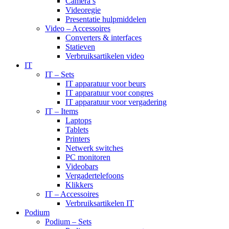
Camera’s
Videoregie
Presentatie hulpmiddelen
Video – Accessoires
Converters & interfaces
Statieven
Verbruiksartikelen video
IT
IT – Sets
IT apparatuur voor beurs
IT apparatuur voor congres
IT apparatuur voor vergadering
IT – Items
Laptops
Tablets
Printers
Netwerk switches
PC monitoren
Videobars
Vergadertelefoons
Klikkers
IT – Accessoires
Verbruiksartikelen IT
Podium
Podium – Sets