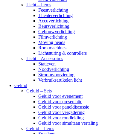
Licht – Items
Feestverlichting
Theaterverlichting
Accuverlichting
Beursverlichting
Gebouwverlichting
Filmverlichting
Moving heads
Rookmachines
Lichtsturing & controllers
Licht – Accessoires
Statieven
Noodverlichting
Stroomvoorziening
Verbruiksartikelen licht
Geluid
Geluid – Sets
Geluid voor evenement
Geluid voor presentatie
Geluid voor paneldiscussie
Geluid voor vergadering
Geluid voor rondleiding
Geluid voor simultaan vertaling
Geluid – Items
Speakers