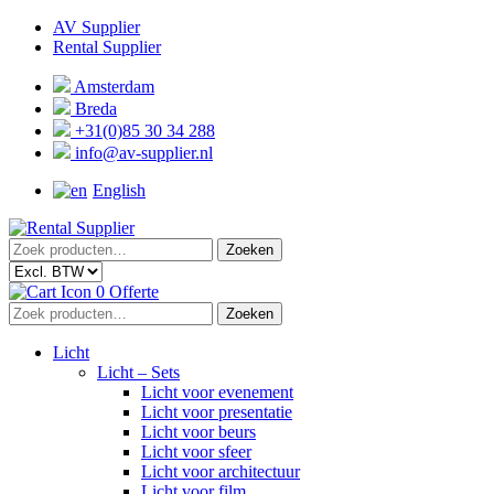
Ga
Ga
AV Supplier
door
naar
Rental Supplier
naar
de
navigatie
inhoud
Amsterdam
Breda
+31(0)85 30 34 288
info@av-supplier.nl
English
Zoeken
Zoeken
naar:
0
Offerte
Zoeken
Zoeken
naar:
Licht
Licht – Sets
Licht voor evenement
Licht voor presentatie
Licht voor beurs
Licht voor sfeer
Licht voor architectuur
Licht voor film