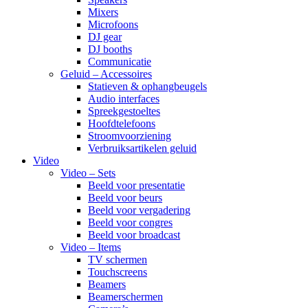
Mixers
Microfoons
DJ gear
DJ booths
Communicatie
Geluid – Accessoires
Statieven & ophangbeugels
Audio interfaces
Spreekgestoeltes
Hoofdtelefoons
Stroomvoorziening
Verbruiksartikelen geluid
Video
Video – Sets
Beeld voor presentatie
Beeld voor beurs
Beeld voor vergadering
Beeld voor congres
Beeld voor broadcast
Video – Items
TV schermen
Touchscreens
Beamers
Beamerschermen