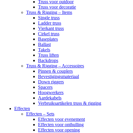
Truss voor outdoor
Truss voor decoratie
Truss & Rigging – Items
Single truss
Ladder truss
Vierkant truss
Cirkel truss
Baseplates
Ballast
Takels
Truss liften
Backdrops
Truss & Rigging – Accessoires
Pinnen & couplers
Bevestigingsmateriaal
Down riggers
Spacers
Hoogwerkers
Aardekabels
Verbruiksartikelen truss & rigging
Effecten
Effecten – Sets
Effecten voor evenement
Effecten voor onthulling
Effecten voor opening