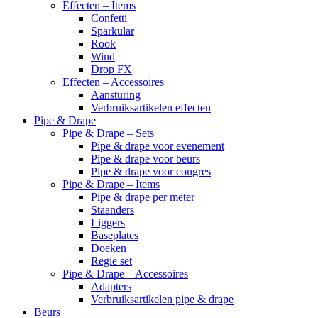
Effecten – Items
Confetti
Sparkular
Rook
Wind
Drop FX
Effecten – Accessoires
Aansturing
Verbruiksartikelen effecten
Pipe & Drape
Pipe & Drape – Sets
Pipe & drape voor evenement
Pipe & drape voor beurs
Pipe & drape voor congres
Pipe & Drape – Items
Pipe & drape per meter
Staanders
Liggers
Baseplates
Doeken
Regie set
Pipe & Drape – Accessoires
Adapters
Verbruiksartikelen pipe & drape
Beurs