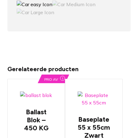
Gerelateerde producten
i
PRO AV
450 KG
ballast in
zwarte
Baseplate
stalen
van 55 x 55
behuizing
cm
Ballast
Voorzien
Geschikt
Baseplate
Blok –
van Prolyte
voor Prolyte
55 x 55cm
450 KG
conische
H30V en
couplers
X30V truss
Zwart