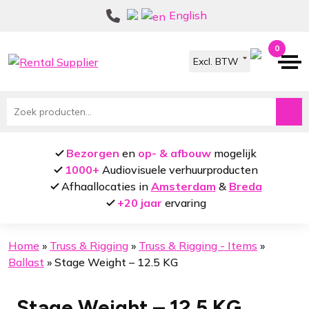
Ga
Ga
English
door
naar
naar
de
0
navigatie
inhoud
Zoeken
naar:
Bezorgen
en
op- & afbouw
mogelijk
1000+
Audiovisuele verhuurproducten
Afhaallocaties in
Amsterdam
&
Breda
+20 jaar
ervaring
Home
»
Truss & Rigging
»
Truss & Rigging - Items
»
Ballast
»
Stage Weight – 12.5 KG
Stage Weight – 12.5 KG