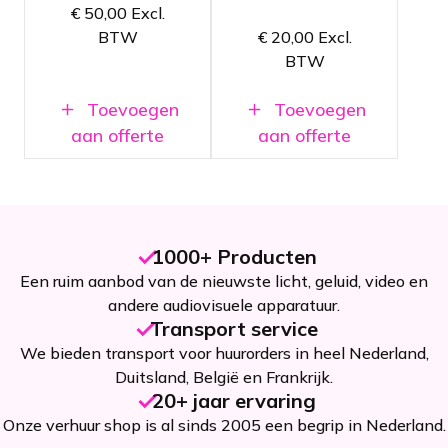
voor
€
50,00
Excl.
Ideaal voor
vierkant
het maken
BTW
€
20,00
Excl.
truss
van truss
BTW
Makkelijk te
pilaren tot 3
integreren in
meter
truss
Toevoegen
Toevoegen
constructies
aan offerte
aan offerte
1000+ Producten
Een ruim aanbod van de nieuwste licht, geluid, video en
andere audiovisuele apparatuur.
Transport service
We bieden transport voor huurorders in heel Nederland,
Duitsland, België en Frankrijk.
20+ jaar ervaring
Onze verhuur shop is al sinds 2005 een begrip in Nederland.