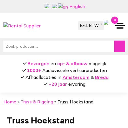
Ga
Ga
English
door
naar
naar
de
0
navigatie
inhoud
Zoeken
naar:
Bezorgen
en
op- & afbouw
mogelijk
1000+
Audiovisuele verhuurproducten
Afhaallocaties in
Amsterdam
&
Breda
+20 jaar
ervaring
Home
»
Truss & Rigging
»
Truss Hoekstand
Truss Hoekstand