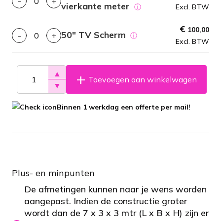
-
+
vierkante meter
ⓘ
Excl. BTW
€
100,00
50″ TV Scherm
-
+
ⓘ
Excl. BTW
▲
Toevoegen aan winkelwagen
▼
Binnen 1 werkdag een offerte per mail!
Plus- en minpunten
De afmetingen kunnen naar je wens worden
aangepast. Indien de constructie groter
wordt dan de 7 x 3 x 3 mtr (L x B x H) zijn er