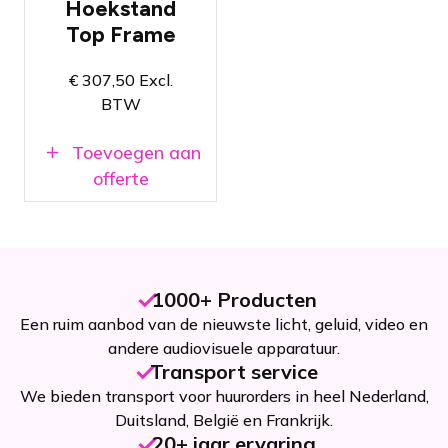
Hoekstand
passen
(meerprijs)
Top Frame
Beschikbaar
in zilver en
€
307,50
Excl.
zwart
BTW
Eenvoudig uit
te breiden
Toevoegen aan
met
verlichting
offerte
1000+ Producten
Een ruim aanbod van de nieuwste licht, geluid, video en
andere audiovisuele apparatuur.
Transport service
We bieden transport voor huurorders in heel Nederland,
Duitsland, België en Frankrijk.
20+ jaar ervaring