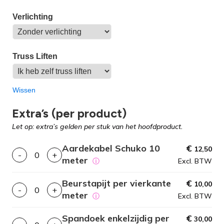
Verlichting
Truss Liften
Wissen
Extra’s (per product)
Let op: extra’s gelden per stuk van het hoofdproduct.
Aardekabel Schuko 10
€
12,50
-
+
meter
ⓘ
Excl. BTW
Beurstapijt per vierkante
€
10,00
-
+
meter
ⓘ
Excl. BTW
Spandoek enkelzijdig per
€
30,00