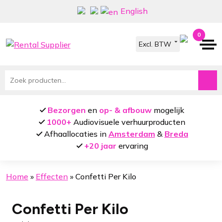
Ga
Ga
English
door
naar
naar
de
0
navigatie
inhoud
Zoeken
naar:
Bezorgen
en
op- & afbouw
mogelijk
1000+
Audiovisuele verhuurproducten
Afhaallocaties in
Amsterdam
&
Breda
+20 jaar
ervaring
Home
»
Effecten
»
Confetti Per Kilo
Confetti Per Kilo