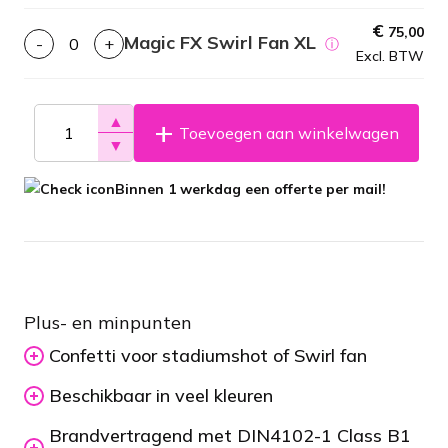
€
75,00
Magic FX Swirl Fan XL
-
+
ⓘ
Excl. BTW
▲
Toevoegen aan winkelwagen
▼
Binnen 1 werkdag een offerte per mail!
Plus- en minpunten
Confetti voor stadiumshot of Swirl fan
Beschikbaar in veel kleuren
Brandvertragend met DIN4102-1 Class B1