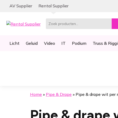
Ga
Ga
AV Supplier
Rental Supplier
door
naar
naar
de
navigatie
inhoud
Zoeken
naar:
Licht
Geluid
Video
IT
Podium
Truss & Rigg
Home
»
Pipe & Drape
»
Pipe & drape wit per
Pipe & drape 