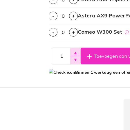
Astera AX9 Power
-
+
Cameo W300 Set
-
+
ⓘ
▲
Toevoegen aan 
▼
Binnen 1 werkdag een offer