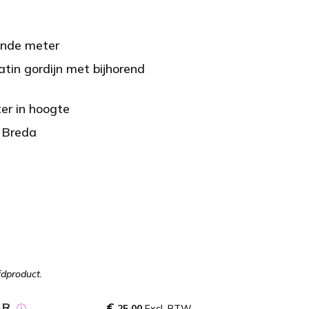
ende meter
tin gordijn met bijhorend
er in hoogte
 Breda
fdproduct.
AR
€
ⓘ
25,00
Excl. BTW