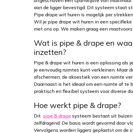
uitgeschoven een spanwijdte van maximaal 3
aan de ligger bevestigd. Dit systeem staat s
Pipe drape wit huren is mogelijk per strek
Wil je pipe drape wit huren in een specifiek
met ons op. We maken graag een maatvoorste
Wat is pipe & drape en waar
inzetten?
Pipe & drape wit huren is een oplossing als 
je eenvoudig ruimtes kunt verkleinen. Maar d
afschermen, de akoestiek van een ruimte ver
Daarnaast is het ideaal om een ruimte af te 
praktisch en flexibel systeem voor diverse d
Hoe werkt pipe & drape?
Dit
pipe & drape
systeem bestaat uit buizen (
zelfdragend. De basis wordt gevormd door vl
Vervolgens worden liggers geplaatst om de s