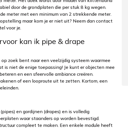
 meter. Het doek wordt door middel van klittenband
tabiel door de grondplaten die per stuk 8 kg wegen.
kende meter met een minimum van 2 strekkende meter.
e opstelling maar kom je er niet uit? Neem dan contact
l voor je.
voor kan ik pipe & drape
je op zoek bent naar een veelzijdig systeem waarmee
at is niet de enige toepassing! Je kunt er objecten mee
beteren en een sfeervolle ambiance creëren.
bakenen of een looproute uit te zetten. Kortom, een
oeleinden.
pipes) en gordijnen (drapes) en is volledig
oerplaten waar staanders op worden bevestigd.
tructuur compleet te maken. Een enkele module heeft