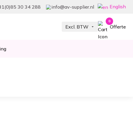
English
31(0)85 30 34 288
info@av-supplier.nl
0
Offerte
ing