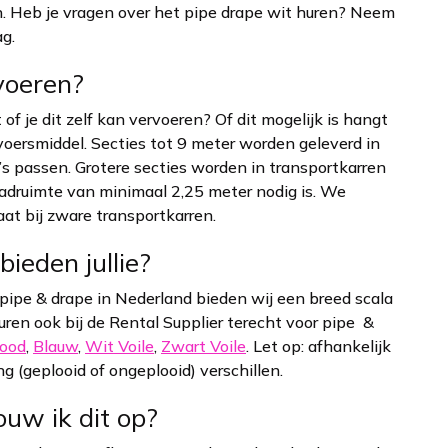
en. Heb je vragen over het pipe drape wit huren? Neem
g.
rvoeren?
of je dit zelf kan vervoeren? Of dit mogelijk is hangt
voersmiddel. Secties tot 9 meter worden geleverd in
o’s passen. Grotere secties worden in transportkarren
adruimte van minimaal 2,25 meter nodig is. We
laat bij zware transportkarren.
ieden jullie?
ipe & drape in Nederland bieden wij een breed scala
uren ook bij de Rental Supplier terecht voor pipe &
ood
,
Blauw
,
Wit Voile
,
Zwart Voile
. Let op: afhankelijk
g (geplooid of ongeplooid) verschillen.
ouw ik dit op?