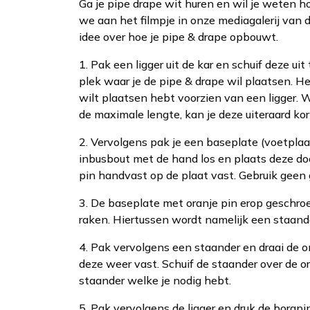
Ga je pipe drape wit huren en wil je weten ho
we aan het filmpje in onze mediagalerij van di
idee over hoe je pipe & drape opbouwt.
1. Pak een ligger uit de kar en schuif deze ui
plek waar je de pipe & drape wil plaatsen. He
wilt plaatsen hebt voorzien van een ligger. 
de maximale lengte, kan je deze uiteraard ko
2. Vervolgens pak je een baseplate (voetplaat)
inbusbout met de hand los en plaats deze doo
pin handvast op de plaat vast. Gebruik geen g
3. De baseplate met oranje pin erop geschroe
raken. Hiertussen wordt namelijk een staand
4. Pak vervolgens een staander en draai de on
deze weer vast. Schuif de staander over de or
staander welke je nodig hebt.
5. Pak vervolgens de ligger en druk de borgpi