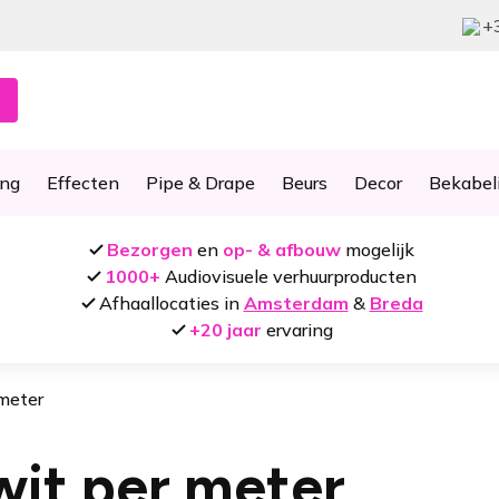
+
ing
Effecten
Pipe & Drape
Beurs
Decor
Bekabel
Bezorgen
en
op- & afbouw
mogelijk
1000+
Audiovisuele verhuurproducten
Afhaallocaties in
Amsterdam
&
Breda
+20 jaar
ervaring
 meter
wit per meter