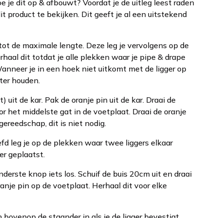
e je dit op & afbouwt? Voordat je de uitleg leest raden
t product te bekijken. Dit geeft je al een uitstekend
t tot de maximale lengte. Deze leg je vervolgens op de
rhaal dit totdat je alle plekken waar je pipe & drape
Wanneer je in een hoek niet uitkomt met de ligger op
rter houden.
 uit de kar. Pak de oranje pin uit de kar. Draai de
r het middelste gat in de voetplaat. Draai de oranje
ereedschap, dit is niet nodig.
fd leg je op de plekken waar twee liggers elkaar
er geplaatst.
derste knop iets los. Schuif de buis 20cm uit en draai
anje pin op de voetplaat. Herhaal dit voor elke
n bovenop de staander in als je de ligger bevestigt.